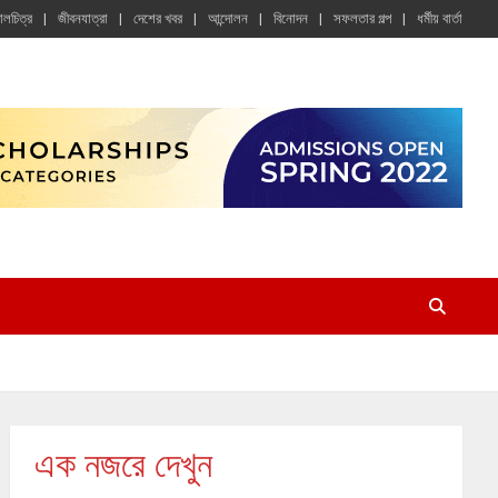
চালচিত্র
জীবনযাত্রা
দেশের খবর
আন্দোলন
বিনোদন
সফলতার গল্প
ধর্মীয় বার্তা
এক নজরে দেখুন