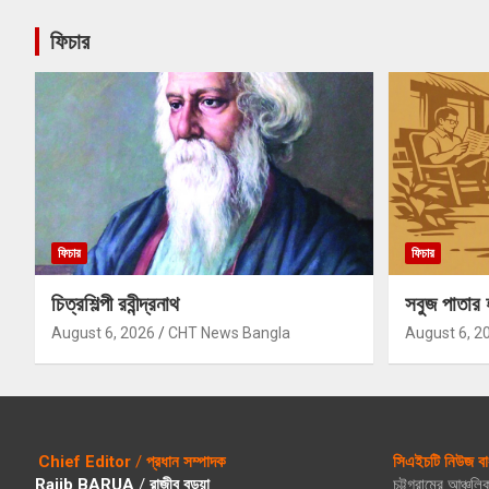
ফিচার
ফিচার
ফিচার
চিত্রশিল্পী রবীন্দ্রনাথ
সবুজ পাতার 
August 6, 2026
CHT News Bangla
August 6, 2
Chief Editor
/
প্রধান সম্পাদক
সিএইচটি নিউজ বা
Rajib BARUA
/
রাজীব বড়ুয়া
চট্টগ্রামের আঞ্চল