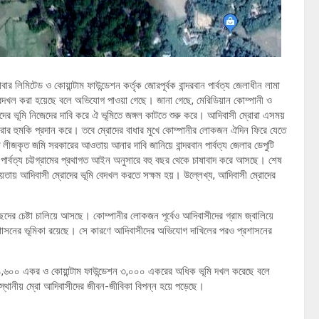
 লিমিটেড ও কোয়ান্টাম ফাউন্ডেশন কর্তৃক জোরপূর্বক বান্দরবান পার্বত্য জেলাধীন লামা
বেদখল করা হয়েছে বলে অভিযোগ পাওয়া গেছে। জানা গেছে, মেরিডিয়ান কোম্পানী ও
ভূমি নিজেদের দাবি করে ঐ ভূমিতে জঙ্গল কাটতে শুরু করে। আদিবাসী ম্রোরা এসময়
র করার হুমকি প্রদান করে। তবে ম্রোদের বাধার মুখে কোম্পানীর লোকজন ঐদিন ফিরে যেতে
ীজকৃত জমি সরকারের আওতায় আনার দাবি জানিয়ে বান্দরবান পার্বত্য জেলার ডেপুটি
পার্বত্য চট্টগ্রামের প্রথাগত আইন অনুসারে বহু বছর থেকে চাষাবাদ করে আসছে। শেষ
়তায় আদিবাসী ম্রোদের ভূমি বেদখল করতে সক্ষম হয়। উল্লেখ্য, আদিবাসী ম্রোদের
দের চেষ্টা চালিয়ে আসছে। কোম্পানীর লোকজন পূর্বেও আদিবাসীদের গ্রাম জ্বালিয়ে
রশাসনের ভূমিকা রয়েছে। সে কারণে আদিবাসীদের অভিযোগ দাখিলের পরও প্রশাসনের
ড ১,৬০০ একর ও কোয়ান্টাম ফাউন্ডেশন ৩,০০০ একরের অধিক ভূমি দখল করেছে বলে
স্থানীয় ম্রো আদিবাসীদের জীবন-জীবিকা বিপন্ন হয়ে পড়েছে।