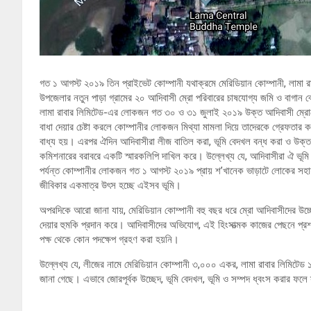
গত ১ আগস্ট ২০১৯ তিন প্রাইভেট কোম্পানী যথাক্রমে মেরিডিয়ান কোম্পানী, লামা রাবার
উপজেলার নতুন পাড়া গ্রামের ২০ আদিবাসী ম্রো পরিবারের চাষযোগ্য জমি ও বাগান 
লামা রাবার লিমিটেড-এর লোকজন গত ৩০ ও ৩১ জুলাই ২০১৯ উক্ত আদিবাসী ম্রোদের 
বাধা দেয়ার চেষ্টা করলে কোম্পানীর লোকজন মিথ্যা মামলা দিয়ে তাদেরকে গ্রেফতা
বাধ্য হয়। এরপর ঐদিন আদিবাসীরা লীজ বাতিল করা, ভূমি বেদখল বন্ধ করা ও উক্ত ল
কমিশনারের বরাবরে একটি স্মারকলিপি দাখিল করে। উল্লেখ্য যে, আদিবাসীরা ঐ ভূমি 
পর্যন্ত কোম্পানীর লোকজন গত ১ আগস্ট ২০১৯ প্রায় শ’খানেক ভাড়াটে লোকের সহায
জীবিকার একমাত্র উৎস হচ্ছে এইসব ভূমি।
অপরদিকে আরো জানা যায়, মেরিডিয়ান কোম্পানী বহু বছর ধরে ম্রো আদিবাসীদের উচ্ছে
দেয়ার হুমকি প্রদান করে। আদিবাসীদের অভিযোগ, এই হিংসাত্মক কাজের পেছনে প্
পক্ষ থেকে কোন পদক্ষেপ গ্রহণ করা হয়নি।
উল্লেখ্য যে, লীজের নামে মেরিডিয়ান কোম্পানী ৩,০০০ একর, লামা রাবার লিমিটে
জানা গেছে। এভাবে জোরপূর্বক উচ্ছেদ, ভূমি বেদখল, ভূমি ও সম্পদ ধ্বংস করার ফলে 