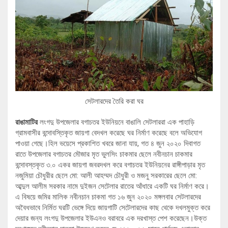
সেটলারদের তৈরি করা ঘর
রাঙামাটির
লংগদু উপজেলার বগাচতর ইউনিয়নে বাঙালি সেটলাররা এক পাহাড়ি
গ্রামবাসীর বন্দোবস্তিকৃত জায়গা বেদখল করেছে ঘর নির্মাণ করেছে বলে অভিযোগ
পাওয়া গেছে।হিল ভয়েসে প্রকাশিত খবরে জানা যায়, গত ৪ জুন ২০২০ দিবাগত
রাতে উপজেলার বগাচতর মৌজার মৃত ভুলসিং চাকমার ছেলে নবীনচান চাকমার
বন্দোবস্তকৃত ৩.০ একর জায়গা জবরদখল করে বগাচতর ইউনিয়নের রাঙ্গীপাড়ার মৃত
নজুমিয়া চৌধুরীর ছেলে মো: আলী আহম্মদ চৌধুরী ও মজনু সরকারের ছেলে মো:
আব্দুল আলীম সরকার নামে দুইজন সেটেলার রাতের আঁধারে একটি ঘর নির্মাণ করে।
এ বিষয়ে জমির মালিক নবীনচান চাকমা গত ১৬ জুন ২০২০ মঙ্গলবার সেটলারদের
অবৈধভাবে নির্মিত ঘরটি ভেঙ্গে দিয়ে জায়গাটি সেটেলারদের কাছ থেকে দখলমুক্ত করে
দেয়ার জন্য লংগদু উপজেলার ইউএনও বরাবরে এক দরখাস্ত পেশ করেছেন।উক্ত