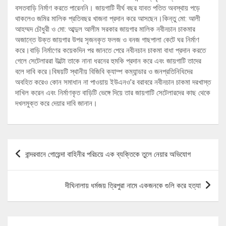
বসতবাড়ি নির্মাণ করতে পারেননি। জায়গাটি দীর্ঘ বছর যাবত পতিত অবস্থায় পড়ে
থাকলেও জমির মালিক প্রতিবছর খাজনা প্রদান করে আসছেন।কিন্তু মো: আলী
আহম্মদ চৌধুরী ও মো: আব্দুল আলীম সরকার জায়গার মালিক নবীনচান চাকমার
অজান্তে উক্ত জায়গার উপর সৃজনকৃত ফলজ ও বনজ গাছপালা কেটে ঘর নির্মাণ
করে।বাড়ি নির্মাণের কয়েকদিন পর জানতে পেরে নবীনচান চাকমা বাধা প্রদান করতে
গেলে সেটেলাররা উল্টো তাকে নানা ধরনের হুমকি প্রদান করে এবং জায়গাটি তাদের
বলে দাবি করে।বিষয়টি স্থানীয় বিজিবি ক্যাম্প কম্যান্ডার ও জনপ্রতিনিধিদের
অবহিত করেও কোন সমাধান না পাওয়ায় ইউএনও’র বরাবরে নবীনচান চাকমা দরখাস্ত
দাখিল করেন এবং নির্মাণকৃত বাড়িটি ভেঙ্গে দিয়ে তার জায়গাটি সেটেলারদের কাছ থেকে
দখলমুক্ত করে দেয়ার দাবি জানান।
Post
বান্দরবানে গোয়েন্দা বাহিনীর পরিচয়ে এক ব্যক্তিকে তুলে নেয়ার অভিযোগ
navigation
দীঘিনালায় ধর্মজয় ত্রিপুরা নামে একজনকে গুলি করে হত্যা