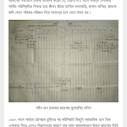
দরখাস্তে নবীনচান চাকমা উল্লেখ করেন যে, ১৯৮০-৮১ সালে পার্বত্য এলাকার
সার্বিক পরিস্থিতির শিকার হয়ে জীবন বাঁচার তাগিদে বসতবাড়ি, বাগান-বাগিচা, জায়গা-
জমি ফেলে পরিবার-পরিজন নিয়ে অন্যত্র চলে যেতে বাধ্য হয়।
নবীন চান চাকমার জায়গার বন্দোবস্তি দলিল
১৯৯৭ সালে পার্বত্য চট্টগ্রাম চুক্তির পর পরিস্থিতি কিছুটা স্বাভাবিক হলে নিজ
এলাকায় ফিরে এলেও নিরাপত্তার কারণে তার নামে বন্দোবস্তকৃত উক্ত জায়গায় তিনি