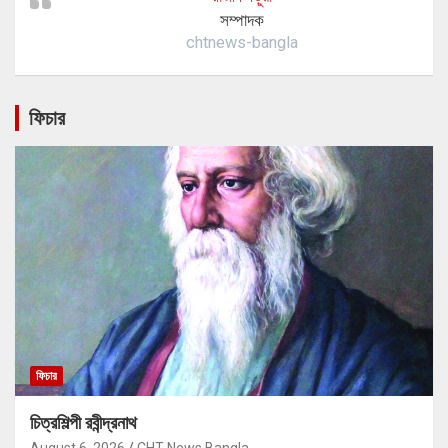
সম্পাদক
chtnews-bangla
ফিচার
ফিচার
চিত্রশিল্পী রবীন্দ্রনাথ