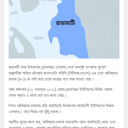
রাঙামাটি সদর উপজেলার বন্দুকভাঙা এলাকায় সেনা মদদপুষ্ট সংস্কার-মুখোশ
সন্ত্রাসীরা পার্বত্য চট্টগ্রাম জনসংহতি সমিতি (পিসিজেএসএস)-এর নেতা আবিষ্কার
চাকমা (৪০)-কে গুলি করে হত্যা করেছে বলে খবর পাওয়া গেছে।
আজ মঙ্গলবার (৩০ নভেম্বর ২০২১) ভোরে বন্দুকভাঙা ইউনিয়নের কিজিং আদাম
নামক স্থানে এ ঘটনা ঘটে বলে জানা গেছে।
নিহত আবিষ্কার চাকমার বাড়ি বাঘাইছড়ি উপজেলার সার্বোতলী ইউনিয়নের সিজক
এলাকায়। তার পিতার নাম মিন্টু চাকমা।
স্থানীয় সূত্রে জানা যায়, আবিষ্কার চাকমা কয়েকদিন আগে বাঘাইছড়ি থেকে এসে
বন্দুকভাঙা ও সুবলং এলাকায় সাংগঠনিক দায়িত্ব পালন করছিলেন। গতকাল রাতে