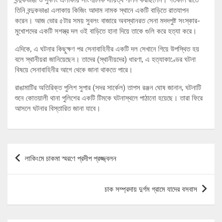
তিনি বন্দুকভাঙা এলাকায় কিজিং আদাম নামক স্থানে একটি বাড়িতে রাতযাপন
করেন। আজ ভোর ৫টার সময় সুবলং বাজারে অবস্থানরত সেনা মদদপুষ্ট সংস্কার-
মুখোশদের একটি সশস্ত্র দল ওই বাড়িতে হানা দিয়ে তাকে গুলি করে হত্যা করে।
এদিকে, এ ঘটনার কিছুক্ষণ পর সেনাবাহিনীর একটি দল সেখানে গিয়ে উপস্থিত হয়
বলে স্থানীয়রা জানিয়েছেন। তাদের (স্থানীয়দের) ধারণা, এ হত্যাকাণ্ডের ঘটনা
বিষয়ে সেনাবাহিনীর আগে থেকে জানা থাকতে পারে।
রাঙামাটির অতিরিক্ত পুলিশ সুপার (সদর সার্কেল) তাপস রঞ্জন ঘোষ জানান, ঘটনাটি
শুনে কোতয়ালী থানা পুলিশের একটি টিমকে ঘটনাস্থলে পাঠানো হয়েছে। তারা ফিরে
আসলে ঘটনার বিস্তারিত জানা যাবে।
Post
লাকিংমে চাকমা স্মরণে প্রদীপ প্রজ্জ্বলন
navigation
চাক সম্প্রদায় দুর্গম গ্রামে যাদের বসবাস