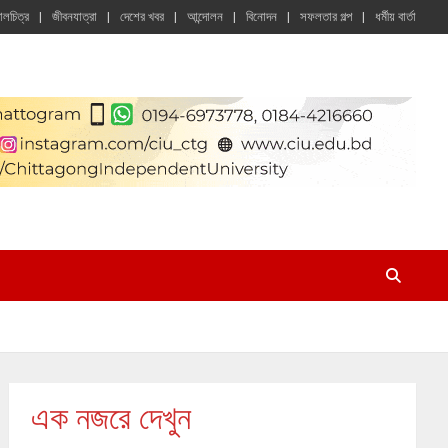
চালচিত্র
জীবনযাত্রা
দেশের খবর
আন্দোলন
বিনোদন
সফলতার গল্প
ধর্মীয় বার্তা
এক নজরে দেখুন