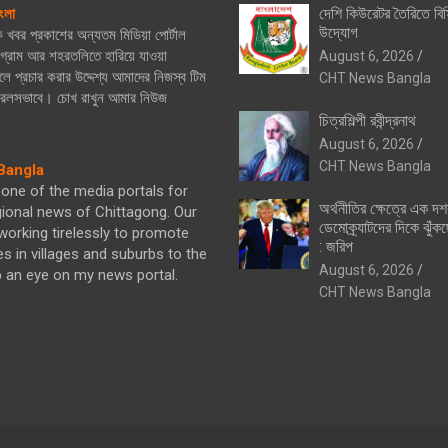
দেশি কিউরেটর তৈরিতে বিস
ংলা
উদ্যোগ
িক খবর প্রকাশের অন্যতম মিডিয়া পোর্টাল
্রাম আর শহরতলিতে হারিয়ে যাওয়া
August 6, 2026
ে প্রচার করার উদ্দেশ্য আমাদের নিজস্ব টিম
CHT News Bangla
নিরলসভাবে। চোখ রাখুন আমার নিউজ
চিত্রশিল্পী রবীন্দ্রনাথ
August 6, 2026
CHT News Bangla
angla
one of the media portals for
অর্থনীতির ক্ষেত্রে এক দ
gional news of Chittagong. Our
ডেমোক্র্যাটদের দিকে ঝুঁকছ
orking tirelessly to promote
: জরিপ
es in villages and suburbs to the
August 6, 2026
p an eye on my news portal.
CHT News Bangla