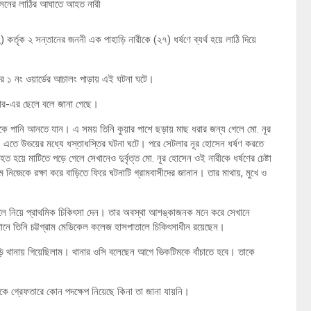
 হোসেনের লাঠির আঘাতে আহত নারী
র্তৃক ২ সন্তানের জননী এক পাহাড়ি নারীকে (২৭) ধর্ষণে ব্যর্থ হয়ে লাঠি দিয়ে
 ১ নং ওয়ার্ডের আচালং পাড়ায় এই ঘটনা ঘটে।
তার-এর ছেলে বলে জানা গেছে।
 থেকে পানি আনতে যান। এ সময় তিনি কুয়ার পাশে ছড়ায় মাছ ধরার জন্য গেলে মো. নূর
য়। এতে উভয়ের মধ্যে ধস্তাধস্তির ঘটনা ঘটে। পরে সেটলার নূর হোসেন ধর্ষণ করতে
 হয়ে মাটিতে পড়ে গেলে সেখানেও দুর্বৃত্ত মো. নূর হোসেন ওই নারীকে ধর্ষণের চেষ্টা
িজেকে রক্ষা করে বাড়িতে ফিরে ঘটনাটি গ্রামবাসীদের জানান। তার মাথায়, মুখে ও
লে নিয়ে প্রাথমিক চিকিৎসা দেন। তার অবস্থা আশঙ্কাজনক মনে করে সেখানে
ানে তিনি চট্টগ্রাম মেডিকেল কলেজ হাসপাতালে চিকিৎসাধীন রয়েছেন।
থানায় গিয়েছিলাম। থানার ওসি বলেছেন আগে ভিকটিমকে বাঁচাতে হবে। তাকে
াকে গ্রেফতারে কোন পদক্ষেপ নিয়েছে কিনা তা জানা যায়নি।