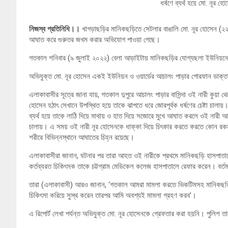
ধর্ষণে ব্যর্থ হয়ে মো. নূর
নিজস্ব প্রতিনিধি।।
খাগড়াছড়ির মানিকছড়িতে সেটলার বাঙালি মো. নূর হোসেন (২২) ক
আঘাত করে গুরুতর জখম করার অভিযোগ পাওয়া গেছে।
গতকাল শনিবার (৯ জুলাই ২০২২) বেলা আড়াইটায় মানিকছড়ির যোগ্যছলা ইউনিয়নের
অভিযুক্ত মো. নূর হোসেন একই ইউনিয়ন ও ওয়ার্ডের আচালং পাড়ার গোরফান ডাক্
এলাকাবাসীর সূত্রে জানা যায়, গতকাল দুপুরে আচালং পাড়ার বাসিন্দা ওই নারী কুয়া
হোসেন হঠাৎ সেখানে উপস্থিত হয়ে তাকে ঝাপতে ধরে জোরপূর্বক ধর্ষণের চেষ্টা চালা
ব্যর্থ হয়ে তাকে লাঠি দিয়ে মাথায় ও হাত দিয়ে সজোরে মুখে আঘাত করলে ওই নারী আহত
চালায়। এ সময় ওই নারী নূর হোসেনকে ধাক্কা দিয়ে চিৎকার করতে করতে কোন রকম ন
শরীরে বিভিন্নস্থানে আঘাতের চিহ্ন রয়েছে।
এলাকাবাসীরা জানান, ঘটনার পর তারা আহত ওই নারীকে প্রথমে মানিকছড়ি হাসপাতা
কর্তব্যরত চিকিৎসক তাকে চট্টগ্রাম মেডিকেল কলেজ হাসপাতালে রেফার করেন। বর্তম
তারা (এলাকাবাসী) আরও জানান, ‘গতকাল আমরা মামলা করতে ভিকটিমসহ মানিকছড়ি 
চিকিৎসা করিয়ে সুস্থ করেন তারপর আমি অবশ্যই মামলা গ্রহণ করব’।
এ রিপোর্ট লেখা পর্যন্ত অভিযুক্ত মো. নূর হোসেনকে গ্রেফতার করা হয়নি। পুলিশ ত