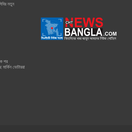
িবির নতুন
শক পর
ে মার্কিন ভোটাররা