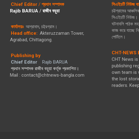
Chief Editor
/
প্রধান সম্পাদক
সিএইচটি নিউজ বা
Rajib BARUA
/
রাজীব বড়ুয়া
চট্টগ্রামের আঞ্চল
সিএইচটি নিউজ। গ
ঘটনাবলি পাঠক মহল
কার্যালয়ঃ
আগ্রাবাদ, চট্ট্রগ্রাম।
কাজ করে যাচ্ছে 
Head office:
Akteruzzaman Tower,
পোর্টালে।
Agrabad, Chittagong.
CHT-NEWS B
Publishing by
CHT News is 
Chief Editor
Rajib BARUA
publishing re
প্রধান সম্পাদক রাজীব বড়ুয়া কর্তৃক প্রকাশিত।
own team is w
Mail : contact@chtnews-bangla.com
the lost stori
readers. Kee