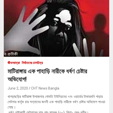
জীবনযাত্রা
নির্যাতনের চালচিত্র
মাটিরাঙ্গায় এক পাহাড়ি নারীকে ধর্ষণ চেষ্টার
অভিযোগ!
June 2, 2020
CHT News Bangla
খাগড়াছড়ির মাটিরাঙ্গা উপজেলার গোমতি ইউনিয়নের ৭নং ওয়ার্ডের টাকারমনি পাড়ায়
সেটলার কর্তৃক চার সন্তানের জননী এক পাহাড়ি নারীকে ধর্ষণ চেষ্টার অভিযোগ পাওয়া
গেছে।
ধর্ষণ চেষ্টাকারী সেটলারের নাম মোঃ সাদেক (৩০), পিতা- মেরঃ রশীদ।