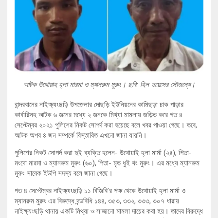
আটক উথোয়াহ হ্লা মারমা ও ম্যানরুম মুরুং। ছবি: হিল ভয়েসের সৌজন্যে।
বান্দরবানের নাইক্ষ্যংছড়ি উপজেলার দোছড়ি ইউনিয়নের কামিছড়া চাক পাড়ার
কার্বারিসহ আটক ৬ জনের মধ্যে ২ জনকে মিথ্যা মামলায় জড়িত করে গত ৪
সেপ্টেম্বর ২০২১ পুলিশের নিকট সোপর্দ করা হয়েছে বলে খবর পাওয়া গেছে। তবে,
আটক অপর ৪ জন সম্পর্কে বিস্তারিত এখনো জানা যায়নি।
পুলিশের নিকট সোপর্দ করা দুই ব্যক্তি হলেন- উথোয়াই হ্লা মার্মা (২৪), পিতা-
মংদো মারমা ও ম্যানরুম মুরুং (৬০), পিতা- মৃত ধুই থং মুরুং। এর মধ্যে ম্যানরুম
মুরুং সাবেক ইউপি সদস্য বলে জানা গেছে।
গত ৪ সেপ্টেম্বর নাইক্ষ্যংছড়ি ১১ বিজিবি’র পক্ষ থেকে উথোয়াই হ্লা মার্মা ও
ম্যানরুম মুরুং এর বিরুদ্ধে দন্ডবিধি ১৪৪, ৩৫৩, ৩৩২, ৩৩৩, ৩০৭ ধারায়
নাইক্ষ্যংছড়ি থানায় একটি মিথ্যা ও সাজানো মামলা দায়ের করা হয়। তাদের বিরুদ্ধে