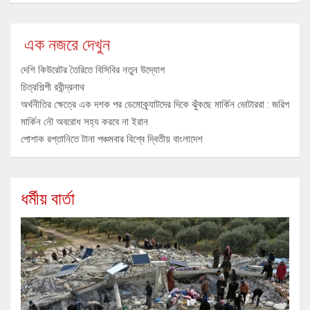
এক নজরে দেখুন
দেশি কিউরেটর তৈরিতে বিসিবির নতুন উদ্যোগ
চিত্রশিল্পী রবীন্দ্রনাথ
অর্থনীতির ক্ষেত্রে এক দশক পর ডেমোক্র্যাটদের দিকে ঝুঁকছে মার্কিন ভোটাররা : জরিপ
মার্কিন নৌ অবরোধ সহ্য করবে না ইরান
পোশাক রপ্তানিতে টানা পঞ্চমবার বিশ্বে দ্বিতীয় বাংলাদেশ
ধর্মীয় বার্তা