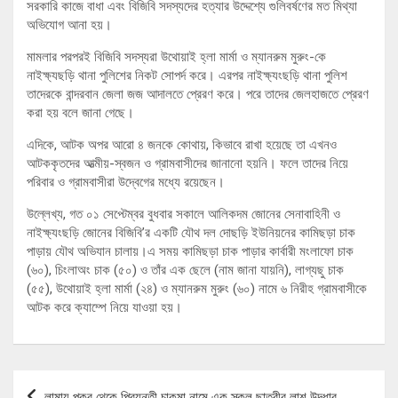
সরকারি কাজে বাধা এবং বিজিবি সদস্যদের হত্যার উদ্দেশ্যে গুলিবর্ষণের মত মিথ্যা
অভিযোগ আনা হয়।
মামলার পরপরই বিজিবি সদস্যরা উথোয়াই হ্লা মার্মা ও ম্যানরুম মুরুং-কে
নাইক্ষ্যছড়ি থানা পুলিশের নিকট সোপর্দ করে। এরপর নাইক্ষ্যংছড়ি থানা পুলিশ
তাদেরকে বান্দরবান জেলা জজ আদালতে প্রেরণ করে। পরে তাদের জেলহাজতে প্রেরণ
করা হয় বলে জানা গেছে।
এদিকে, আটক অপর আরো ৪ জনকে কোথায়, কিভাবে রাখা হয়েছে তা এখনও
আটককৃতদের আত্মীয়-স্বজন ও গ্রামবাসীদের জানানো হয়নি। ফলে তাদের নিয়ে
পরিবার ও গ্রামবাসীরা উদ্বেগের মধ্যে রয়েছেন।
উল্লেখ্য, গত ০১ সেপ্টেম্বর বুধবার সকালে আলিকদম জোনের সেনাবাহিনী ও
নাইক্ষ্যংছড়ি জোনের বিজিবি’র একটি যৌথ দল দোছড়ি ইউনিয়নের কামিছড়া চাক
পাড়ায় যৌথ অভিযান চালায়।এ সময় কামিছড়া চাক পাড়ার কার্বারী মংলাফো চাক
(৬০), চিংলাঅং চাক (৫০) ও তাঁর এক ছেলে (নাম জানা যায়নি), লাগ্যছু চাক
(৫৫), উথোয়াই হ্লা মার্মা (২৪) ও ম্যানরুম মুরুং (৬০) নামে ৬ নিরীহ গ্রামবাসীকে
আটক করে ক্যাম্পে নিয়ে যাওয়া হয়।
Post
লামায় পুকুর থেকে প্রিয়ন্তী চাকমা নামে এক স্কুল ছাত্রীর লাশ উদ্ধার