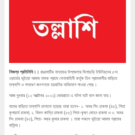
নিজস্ব প্রতিনিধি।।
রাঙামাটির নান্যাচর উপজেলার ঘিলাছড়ি ইউনিয়নের ৫নং
ওয়ার্ডের ভূইয়ো আদাম নামক গ্রামে সেনাবাহিনী কর্তৃক তিন গ্রামবাসীর বাড়িতে
তল্লাশি ও সাধারণ জনগণকে হয়রানির অভিযোগ পাওয়া গেছে।
আজ বুধবার (১২ অক্টোবর ২০২২) ভোররাতে এ ঘটনা ঘটে বলে জানা যায়।
যাদের বাড়িতে তল্লাশি চালানো হয়েছে তারা হলেন- ১. অমর সিং চাকমা (৪৫), পিতা
কৃপাচার্য চাকমা; ২. বিমল কান্তি চাকমা (৫৫) পিতা-কৃষ্ণ মোহন চাকমা ও ৩. অমর
সিং চাকমা (৪৩), পিতা- শুক্র কুমার চাকমা । তারা সকলে ভূইয়ো আদাম গ্রামের
বাসিন্দা।