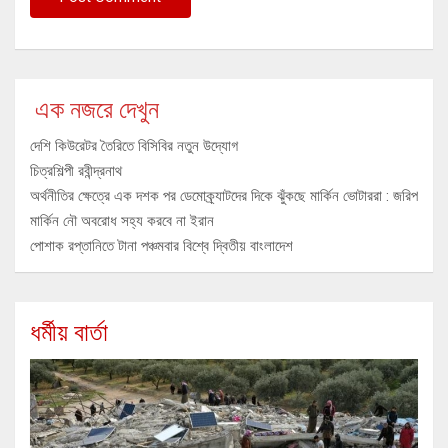
এক নজরে দেখুন
দেশি কিউরেটর তৈরিতে বিসিবির নতুন উদ্যোগ
চিত্রশিল্পী রবীন্দ্রনাথ
অর্থনীতির ক্ষেত্রে এক দশক পর ডেমোক্র্যাটদের দিকে ঝুঁকছে মার্কিন ভোটাররা : জরিপ
মার্কিন নৌ অবরোধ সহ্য করবে না ইরান
পোশাক রপ্তানিতে টানা পঞ্চমবার বিশ্বে দ্বিতীয় বাংলাদেশ
ধর্মীয় বার্তা