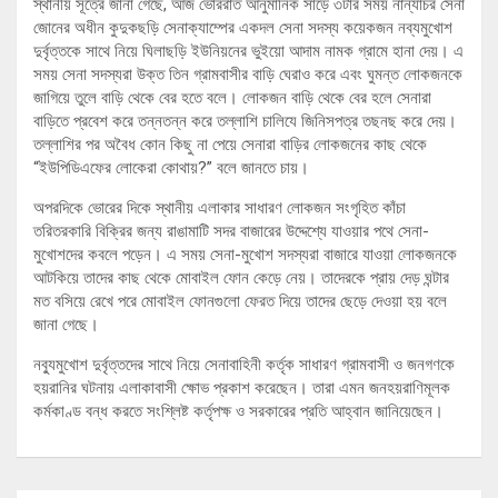
স্থানীয় সূত্রে জানা গেছে, আজ ভোররাত আনুমানিক সাড়ে ৩টার সময় নান্যাচর সেনা
জোনের অধীন কুদুকছড়ি সেনাক্যাম্পের একদল সেনা সদস্য কয়েকজন নব্যমুখোশ
দুর্বৃত্তকে সাথে নিয়ে ঘিলাছড়ি ইউনিয়নের ভুইয়ো আদাম নামক গ্রামে হানা দেয়। এ
সময় সেনা সদস্যরা উক্ত তিন গ্রামবাসীর বাড়ি ঘেরাও করে এবং ঘুমন্ত লোকজনকে
জাগিয়ে তুলে বাড়ি থেকে বের হতে বলে। লোকজন বাড়ি থেকে বের হলে সেনারা
বাড়িতে প্রবেশ করে তন্নতন্ন করে তল্লাশি চালিযে জিনিসপত্র তছনছ করে দেয়।
তল্লাশির পর অবৈধ কোন কিছু না পেয়ে সেনারা বাড়ির লোকজনের কাছ থেকে
“ইউপিডিএফের লোকেরা কোথায়?” বলে জানতে চায়।
অপরদিকে ভোরের দিকে স্থানীয় এলাকার সাধারণ লোকজন সংগৃহিত কাঁচা
তরিতরকারি বিক্রির জন্য রাঙামাটি সদর বাজারের উদ্দেশ্যে যাওয়ার পথে সেনা-
মুখোশদের কবলে পড়েন। এ সময় সেনা-মুখোশ সদস্যরা বাজারে যাওয়া লোকজনকে
আটকিয়ে তাদের কাছ থেকে মোবাইল ফোন কেড়ে নেয়। তাদেরকে প্রায় দেড় ঘন্টার
মত বসিয়ে রেখে পরে মোবাইল ফোনগুলো ফেরত দিয়ে তাদের ছেড়ে দেওয়া হয় বলে
জানা গেছে।
নব্যুমুখোশ দুর্বৃত্তদের সাথে নিয়ে সেনাবাহিনী কর্তৃক সাধারণ গ্রামবাসী ও জনগণকে
হয়রানির ঘটনায় এলাকাবাসী ক্ষোভ প্রকাশ করেছেন। তারা এমন জনহয়রাণিমূলক
কর্মকাণ্ড বন্ধ করতে সংশ্লিষ্ট কর্তৃপক্ষ ও সরকারের প্রতি আহ্বান জানিয়েছেন।