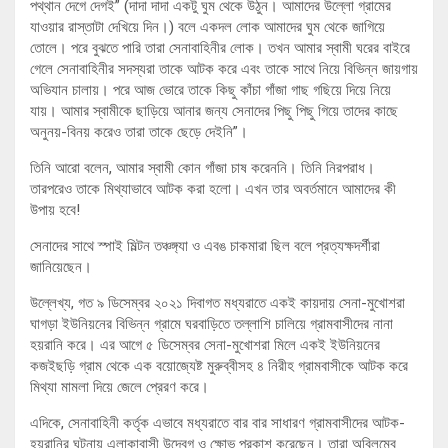
পথ্থান দেগে দেগই” (দাদা দাদা একটু ঘুম থেকে উঠুন। আমাদের উল্লো গ্রামের
যাওয়ার রাস্তাটা দেখিয়ে দিন।) বলে একদল লোক আমাদের ঘুম থেকে জাগিয়ে
তোলে। পরে বুঝতে পারি তারা সেনাবাহিনীর লোক। তখন আমার স্বামী ঘরের বাইরে
গেলে সেনাবাহিনীর সদস্যরা তাকে আটক করে এবং তাকে সাথে নিয়ে বিভিন্ন জায়গায়
অভিযান চালায়। পরে আজ ভোরে তাকে কিছু কাঁচা গাঁজা গাছ গছিয়ে দিয়ে নিয়ে
যায়। আমার স্বামীকে ছাড়িয়ে আনার জন্য সেনাদের পিছু পিছু গিয়ে তাদের কাছে
অনুনয়-বিনয় করেও তারা তাকে ছেড়ে দেইনি”।
তিনি আরো বলেন, আমার স্বামী কোন গাঁজা চাষ করেননি। তিনি নিরপরাধ।
তারপরেও তাকে মিথ্যাভাবে আটক করা হলো। এখন তার অবর্তমানে আমাদের কী
উপায় হবে!
সেনাদের সাথে স্পাই মিল্টন তঞ্চঙ্গ্যা ও এবঙ চাকমারা ছিল বলে প্রত্যক্ষদর্শীরা
জানিয়েছেন।
উল্লেখ্য, গত ৯ ডিসেম্বর ২০২১ দিবাগত মধ্যরাতে একই কায়দায় সেনা-মুখোশরা
ঘাগড়া ইউনিয়নের বিভিন্ন গ্রামে ঘরবাড়িতে তল্লাশি চালিয়ে গ্রামবাসীদের নানা
হয়রানি করে। এর আগে ৫ ডিসেম্বর সেনা-মুখোশরা মিলে একই ইউনিয়নের
কজইছড়ি গ্রাম থেকে এক বয়োজ্যেষ্ট মুরুব্বীসহ ৪ নিরীহ গ্রামবাসীকে আটক করে
মিথ্যা মামলা দিয়ে জেলে প্রেরণ করে।
এদিকে, সেনাবাহিনী কর্তৃক এভাবে মধ্যরাতে বার বার সাধারণ গ্রামবাসীদের আটক-
হয়রানির ঘটনায় এলাকাবাসী উদ্বেগ ও ক্ষোভ প্রকাশ করেছেন। তারা অবিলম্বে