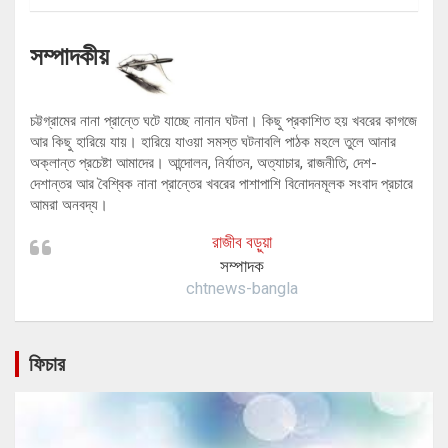
সম্পাদকীয়
চট্টগ্রামের নানা প্রান্তে ঘটে যাচ্ছে নানান ঘটনা। কিছু প্রকাশিত হয় খবরের কাগজে
আর কিছু হারিয়ে যায়। হারিয়ে যাওয়া সমস্ত ঘটনাবলি পাঠক মহলে তুলে আনার
অক্লান্ত প্রচেষ্টা আমাদের। আন্দোলন, নির্যাতন, অত্যাচার, রাজনীতি, দেশ-
দেশান্তর আর বৈশ্বিক নানা প্রান্তের খবরের পাশাপাশি বিনোদনমূলক সংবাদ প্রচারে
আমরা অনবদ্য।
রাজীব বড়ুয়া
সম্পাদক
chtnews-bangla
ফিচার