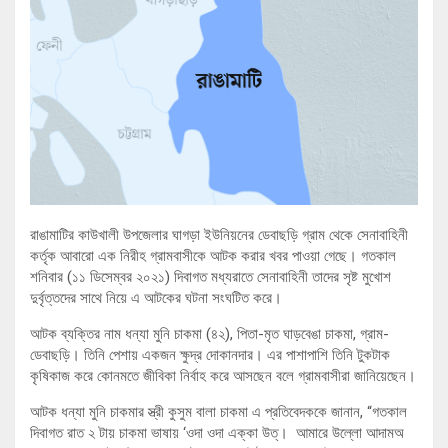
রাঙামাটির কাউখালী উপজেলার ঘাগড়া ইউনিয়নের ডেবাছড়ি গ্রাম থেকে সেনাবাহিনী
কর্তৃক আবারো এক নিরীহ গ্রামবাসীকে আটক করার খবর পাওয়া গেছে। গতকাল
শনিবার (১১ ডিসেম্বর ২০২১) দিবাগত মধ্যরাতে সেনাবাহিনী তাদের সৃষ্ট মুখোশ
দুর্বৃত্তদের সাথে নিয়ে এ আটকের ঘটনা সংঘটিত করে।
আটক ব্যক্তির নাম ধন্যা মুনি চাকমা (৪২), পিতা-মৃত ঘাড়বেঙা চাকমা, গ্রাম-
ডেবাছড়ি। তিনি পেশায় একজন ক্ষুদ্র দোকানদার। এর পাশাপাশি তিনি টুকটাক
কৃষিকাজ করে কোনমতে জীবিকা নির্বাহ করে আসছেন বলে গ্রামবাসীরা জানিয়েছেন।
আটক ধন্যা মুনি চাকমার স্ত্রী কুসুম বালা চাকমা এ প্রতিবেদককে জানান, “গতকাল
দিবাগত রাত ২ টায় চাকমা ভাষায় ‘ওদা ওদা এক্কা উত্। আমারে উল্লো আদামঅ