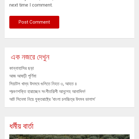
next time I comment.
এক নজরে দেখুন
কান্নাহাসির ছড়া
আজ আষাঢ়ী পূর্ণিমা
সিয়াটল খাদ্য উৎসবে গুলিতে নিহত ৩, আহত ৪
শ্রবণশক্তি হারাচ্ছেন সংগীতশিল্পী আনুশেহ আনাদিল!
আট সিনেমা নিয়ে যুক্তরাষ্ট্রে ‘বাংলা চলচ্চিত্র উৎসব ডালাস’
ধর্মীয় বার্তা