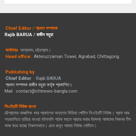
Chief Editor
/
প্রধান সম্পাদক
Rajib BARUA
/
রাজীব বড়ুয়া
কার্যালয়ঃ
আগ্রাবাদ, চট্ট্রগ্রাম।
Head office:
Akteruzzaman Tower, Agrabad, Chittagong.
Publishing by
Chief Editor
Rajib BARUA
প্রধান সম্পাদক রাজীব বড়ুয়া কর্তৃক প্রকাশিত।
Mail : contact@chtnews-bangla.com
সিএইচটি নিউজ বাংলা
চট্টগ্রামের আঞ্চলিক খবর প্রকাশের অন্যতম মিডিয়া পোর্টাল সিএইচটি নিউজ। গ্রাম আর
শহরতলিতে হারিয়ে যাওয়া ঘটনাবলি পাঠক মহলে প্রচার করার উদ্দেশ্য আমাদের নিজস্ব টিম
কাজ করে যাচ্ছে নিরলসভাবে। চোখ রাখুন আমার নিউজ পোর্টালে।