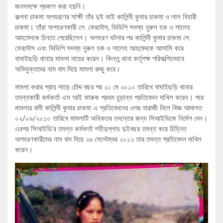
জনসমক্ষে প্রকাশ করা হয়নি।
কল্পনা চাকমা অপহরণের সাক্ষী তাঁর দুই ভাই কালিন্দী কুমার চাকমা ও লাল বিহারী
চাকমা। তাঁরা অপহরণকারী লে. ফেরদৌস, ভিডিপি সদস্য নুরুল হক ও সালেহ
আহমেদকে চিনতে পেরেছিলেন। অপহরণ ঘটনার পর কালিন্দী কুমার চাকমা লে.
ফেরদৌস এবং ভিডিপি সদস্য নুরুল হক ও সালেহ আহমেদকে আসামি করে
বাঘাইছড়ি থানায় মামলা দায়ের করেন। কিন্তু থানা কর্তৃপক্ষ পরিকল্পিতভাবে
অভিযুক্তদের নাম বাদ দিয়ে মামলা রুজু করে।
মামলা করার প্রায় সাড়ে চৌদ্দ বছর পর ২১ মে ২০১০ তারিখে বাঘাইছড়ি থানার
তদন্তকারী কর্মকর্তা এস আই ফারুক প্রথম চুড়ান্ত প্রতিবেদন দাখিল করেন। পরে
মামলার বাদী কালিন্দী কুমার চাকমা এ প্রতিবেদনের ওপর নারাজী দিলে বিজ্ঞ আদালত
০২/০৯/২০১০ তারিখে মামলাটি অধিকতর তদন্তের জন্য সিআইডিকে নির্দেশ দেন।
এরপর সিআইডি’র তদন্ত কর্মকর্তা শহীদুল্লাহ দুইবছর তদন্ত করে চিহ্নিত
অপহরণকারীদের নাম বাদ দিয়ে ২৬ সেপ্টেম্বর ২০১২ তার তদন্ত প্রতিবেদন দাখিল
করেন।