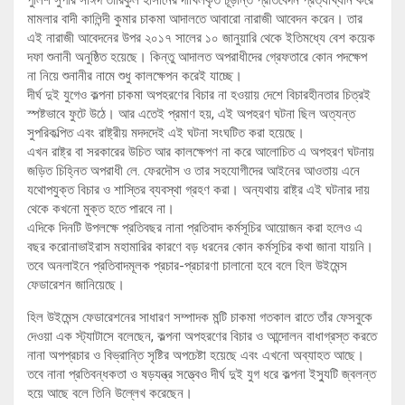
পুলিশ সুপার সাঈদ তারিকুল হাসানের দাখিলকৃত চূড়ান্ত প্রতিবেদন প্রত্যাখ্যান করে
মামলার বাদী কালিন্দী কুমার চাকমা আদালতে আবারো নারাজী আবেদন করেন। তার
এই নারাজী আবেদনের উপর ২০১৭ সালের ১০ জানুয়ারি থেকে ইতিমধ্যে বেশ কয়েক
দফা শুনানী অনুষ্ঠিত হয়েছে। কিন্তু আদালত অপরাধীদের গ্রেফতারে কোন পদক্ষেপ
না নিয়ে শুনানীর নামে শুধু কালক্ষেপন করেই যাচ্ছে।
দীর্ঘ দুই যুগেও কল্পনা চাকমা অপহরণের বিচার না হওয়ায় দেশে বিচারহীনতার চিত্রই
স্পষ্টভাবে ফুটে উঠে। আর এতেই প্রমাণ হয়, এই অপহরণ ঘটনা ছিল অত্যন্ত
সুপরিকল্পিত এবং রাষ্ট্রীয় মদদদেই এই ঘটনা সংঘটিত করা হয়েছে।
এখন রাষ্ট্র বা সরকারের উচিত আর কালক্ষেপণ না করে আলোচিত এ অপহরণ ঘটনায়
জড়িত চিহ্নিত অপরাধী লে. ফেরদৌস ও তার সহযোগীদের আইনের আওতায় এনে
যথোপযুক্ত বিচার ও শাস্তির ব্যবস্থা গ্রহণ করা। অন্যথায় রাষ্ট্র এই ঘটনার দায়
থেকে কখনো মুক্ত হতে পারবে না।
এদিকে দিনটি উপলক্ষে প্রতিবছর নানা প্রতিবাদ কর্মসূচির আয়োজন করা হলেও এ
বছর করোনাভাইরাস মহামারির কারণে বড় ধরনের কোন কর্মসূচির কথা জানা যায়নি।
তবে অনলাইনে প্রতিবাদমূলক প্রচার-প্রচারণা চালানো হবে বলে হিল উইমেন্স
ফেডারেশন জানিয়েছে।
হিল উইমেন্স ফেডারেশনের সাধারণ সম্পাদক মন্টি চাকমা গতকাল রাতে তাঁর ফেসবুকে
দেওয়া এক স্ট্যাটাসে বলেছেন, কল্পনা অপহরণের বিচার ও আন্দোলন বাধাগ্রস্ত করতে
নানা অপপ্রচার ও বিভ্রান্তি সৃষ্টির অপচেষ্টা হয়েছে এবং এখনো অব্যাহত আছে।
তবে নানা প্রতিবন্ধকতা ও ষড়যন্ত্র সত্ত্বেও দীর্ঘ দুই যুগ ধরে কল্পনা ইস্যুটি জ্বলন্ত
হয়ে আছে বলে তিনি উল্লেখ করেছেন।