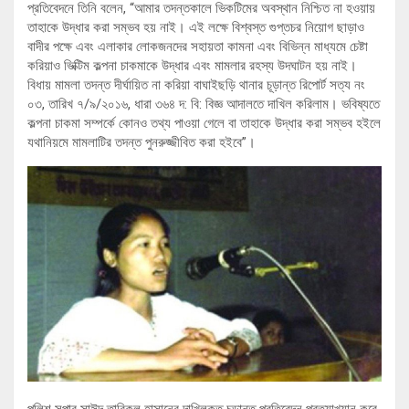
প্রতিবেদনে তিনি বলেন, “আমার তদন্তকালে ভিকটিমের অবস্থান নিশ্চিত না হওয়ায়
তাহাকে উদ্ধার করা সম্ভব হয় নাই। এই লক্ষে বিশ্বস্ত গুপ্তচর নিয়োগ ছাড়াও
বাদীর পক্ষে এবং এলাকার লোকজনদের সহায়তা কামনা এবং বিভিন্ন মাধ্যমে চেষ্টা
করিয়াও ভিক্টিম কল্পনা চাকমাকে উদ্ধার এবং মামলার রহস্য উদঘাটন হয় নাই।
বিধায় মামলা তদন্ত দীর্ঘায়িত না করিয়া বাঘাইছড়ি থানার চূড়ান্ত রিপোর্ট সত্য নং
০৩, তারিখ ৭/৯/২০১৬, ধারা ৩৬৪ দ: বি: বিজ্ঞ আদালতে দাখিল করিলাম। ভবিষ্যতে
কল্পনা চাকমা সম্পর্কে কোনও তথ্য পাওয়া গেলে বা তাহাকে উদ্ধার করা সম্ভব হইলে
যথানিয়মে মামলাটির তদন্ত পুনরুজ্জীবিত করা হইবে”।‍