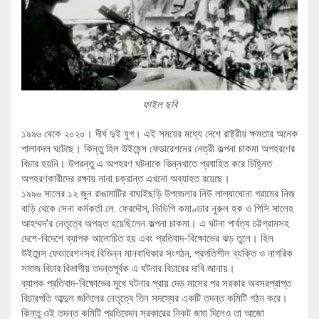
ফাইল ছবি
১৯৯৬ থেকে ২০২০। দীর্ঘ দুই যুগ। এই সময়ের মধ্যে দেশে রাষ্ট্রীয় ক্ষমতার অনেক
পালাবদল ঘটেছে। কিন্তু হিল উইমেন্স ফেডারেশনের নেত্রী কল্পনা চাকমা অপহরণের
বিচার হয়নি। উপরন্তু এ অপহরণ ঘটনাকে ভিন্নখাতে প্রবাহিত করে চিহ্নিত
অপহরণকারীদের রক্ষায় নানা চক্রান্ত এখনো অব্যাহত রয়েছে।
১৯৯৬ সালের ১২ জুন রাঙামাটির বাঘাইছড়ি উপজেলার নিউ লাল্যাঘোনা গ্রামের নিজ
বাড়ি থেকে সেনা কর্মকর্তা লে. ফেরদৌস, ভিডিপি কমাণ্ডার নুরুল হক ও পিসি সালেহ
আহম্মদ’র নেতৃত্বে অপহৃত হয়েছিলেন কল্পনা চাকমা। এ ঘটনা পার্বত্য চট্টগ্রামসহ
দেশে-বিদেশে ব্যাপক আলোচিত হয় এবং প্রতিবাদ-বিক্ষোভের ঝড় তুলে। হিল
উইমেন্স ফেডারেশনসহ বিভিন্ন মানবাধিকার সংগঠন, প্রগতিশীল ব্যক্তি ও নাগরিক
সমাজ বিচার বিভাগীয় তদন্তপূর্বক এ ঘটনার বিচারের দাবি জানায়।
ব্যাপক প্রতিবাদ-বিক্ষোভের মুখে ঘটনার প্রায় দেড় মাসের পর সরকার অবসরপ্রাপ্ত
বিচারপতি আব্দুল জলিলের নেতৃত্বে তিন সদস্যের একটি তদন্ত কমিটি গঠন করে।
কিন্তু ওই তদন্ত কমিটি প্রতিবেদন সরকারের নিকট জমা দিলেও তা আজো