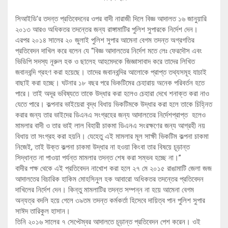
সিআইডি’র তদন্ত প্রতিবেদনের ওপর বাদী নারাজী দিলে বিজ্ঞ আদালত ১৬ জানুয়ারি
২০১৩ আরও অধিকতর তদন্তের জন্য রাঙ্গামাটির পুলিশ সুপারকে নির্দেশ দেন।
এরপর ২০১৪ সালের ২০ জুলাই পুলিশ সুপার আমেনা বেগম তদন্ত অগ্রগতির
প্রতিবেদন দাখিল করে বলেন যে “বিজ্ঞ আদালতের নির্দেশ মতে লেঃ ফেরদৌস এবং
ভিডিপি সদস্য নূরুল হক ও ছালেহ আহমেদকে জিজ্ঞাসাবাদ করে তাদের লিখিত
জবানবন্দি গ্রহণ করা হয়েছে। তাদের জবানবন্দির আলোকে প্রাপ্ত তথ্যসমূহ যাচাই
বাছাই করা হচ্ছে। ঘটনার ১৮ বছর পরে ভিকটিমের চেহারায় অনেক পরিবর্তন হতে
পারে। তাই অদূর ভবিষ্যতে তাকে উদ্ধার করা হলেও চেহারা দেখে শনাক্ত করা নাও
যেতে পারে। কল্পনার ভাইয়েরা বৃদ্ধ বিধায় ভিকটিমকে উদ্ধার করা হলে তাকে চিহ্নিত
করার জন্য তার ভাইদের ডিএনএ সংগ্রহের জন্য আদালতের নির্দেশপ্রাপ্ত হলেও
মামলার বাদী ও তার ভাই লাল বিহারী চাকমা ডিএনএ সংরক্ষণের জন্য আগ্রহী নয়
বিধায় তা সংগ্রহ করা হয়নি। যেহেতু এই মামলার মূল সাক্ষী ভিকটিম কল্পনা চাকমা
নিজেই, তাই উক্ত কল্পনা চাকমা উদ্ধার না হওয়া কিংবা তার বিষয়ে চূড়ান্ত
সিদ্ধান্ত না পাওয়া পর্যন্ত মামলার তদন্ত শেষ করা সম্ভব হচ্ছে না।”
বাদীর পক্ষ থেকে এই প্রতিবেদন নাখোশ করা হলে ২৭ মে ২০১৫ রাঙামাটি জেলা জজ
আদালতের বিচারিক হাকিম মোহসিনুল হক আবারো অধিকতর তদন্তের প্রতিবেদন
দাখিলের নির্দেশ দেন। কিন্তু মামলাটির তদন্ত সম্পন্ন না হয়ে আমেনা বেগম
অন্যত্র বদলি হয়ে গেলে ৩৯তম তদন্ত কর্মকর্তা হিসেবে দায়িত্ব পান পুলিশ সুপার
সাঈদ তারিকুল হাসান।
তিনি ২০১৬ সালের ৭ সেপ্টেম্বর আদালতে চূড়ান্ত প্রতিবেদন পেশ করেন। ওই