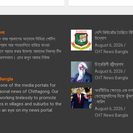
দেশি কিউরেটর তৈরিতে বিস
ংলা
উদ্যোগ
িক খবর প্রকাশের অন্যতম মিডিয়া পোর্টাল
্রাম আর শহরতলিতে হারিয়ে যাওয়া
August 6, 2026
ে প্রচার করার উদ্দেশ্য আমাদের নিজস্ব টিম
CHT News Bangla
নিরলসভাবে। চোখ রাখুন আমার নিউজ
চিত্রশিল্পী রবীন্দ্রনাথ
August 6, 2026
CHT News Bangla
angla
one of the media portals for
অর্থনীতির ক্ষেত্রে এক দ
gional news of Chittagong. Our
ডেমোক্র্যাটদের দিকে ঝুঁকছ
orking tirelessly to promote
: জরিপ
es in villages and suburbs to the
August 6, 2026
p an eye on my news portal.
CHT News Bangla