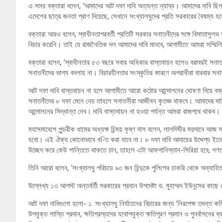
এ সময় বক্তারা বলেন, ‘আমাদের আট দফা দাবি অত্যন্ত ন্যায্য। আমাদের দাবি ছিল শার
এদেশের ছাত্র জনতা প্রাণ দিয়েছে, সেখানে সংখ্যালঘুদের প্রতি সরকারের বৈষম্য
বক্তারা আরও বলেন, স্বাধীনতাপরবর্তী প্রতিটি সরকার সনাতনীদের সঙ্গে বিমাতাসু
বিচার করেনি। তাই যে রাজনৈতিক দল আমাদের দাবি মানবে, আগামীতে আমরা সম্মি
বক্তারা বলেন, ‘স্বাধীনতার ৫৩ বছরে সবার অধিকার বাস্তবায়ন হলেও বরাবরই সনাত
সনাতনীদের ভাগ্য বদলায় না। বিচারহীনতার সংস্কৃতির কারণে অপরাধীরা বারবার সন
আট দফা দাবি বাস্তবায়ন না হলে আগামীতে আরো কঠোর আন্দোলনের ঘোষণা দিয়ে বক্
সনাতনীদের ৮ দফা মেনে নেয় তাহলে সনাতনীরা আজীবন কৃতজ্ঞ থাকবে। আমাদের দাবি
আন্দোলনের সিদ্ধান্ত নেব। দাবি বাস্তবায়ন না হওয়া পর্যন্ত আমরা রাজপথে থাকব।
মহাসমাবেশে পুন্ডরীক ধামের অধ্যক্ষ চিন্ময় কৃষ্ণ দাস বলেন, লালদিঘীর ময়দানে
হবো। এই ঐক্য কোনোভাবে খ-িত করা যাবে না। ৮ দফা দাবি আদায়ের উদ্দেশ্য ইত
উচ্ছেদ করে কেউ শান্তিতে থাকতে চান, তাহলে এটা আফগানিস্তান-সিরিয়া হবে, গণতান্
তিনি আরো বলেন, ‘সংখ্যালঘু পরিচয়ে ৯৩ জন হিন্দুকে পুলিশের চাকরি থেকে অব্যাহি
উল্লেখ্য ১৩ আগস্ট অন্তর্বর্তী সরকারের প্রধান উপদেষ্টা ড. মুহাম্মদ ইউনূসের কাছে
আট দফা দাবিগুলো হলো- ১. সংখ্যালঘু নির্যাতনের বিচারের জন্য ‘নিরপেক্ষ তদন্ত কমিশ
উপযুক্ত শাস্তি প্রদান, ক্ষতিগ্রস্তদের যথোপযুক্ত ক্ষতিপূরণ প্রদান ও পুনর্বাসনের 