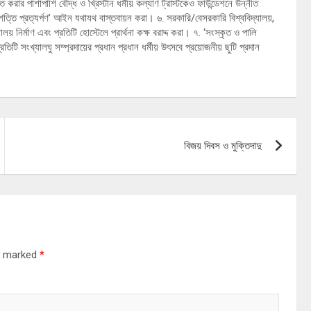
্নীত করার পাশাপাশি বৌদ্ধ ও খ্রিস্টান ধর্মীয় কল্যাণ ট্রাস্টকেও ফাউন্ডেশনে উন্নীত
পত্তি প্রত্যর্পণ’ আইন যথাযথ বাস্তবায়ন করা। ৬. সরকারি/বেসরকারি বিশ্ববিদ্যালয়,
ালয় নির্মাণ এবং প্রতিটি হোস্টেলে প্রার্থনা কক্ষ বরাদ্দ করা। ৭. ‘সংস্কৃত ও পালি
রতিটি সংখ্যালঘু সম্প্রদায়ের প্রধান প্রধান ধর্মীয় উৎসবে প্রয়োজনীয় ছুটি প্রদান
বিজয় দিবস ও মুক্তিদাদু
re marked
*