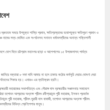
াবেশ
র দ্রুততম সময়ে উপযুক্ত শাস্তি প্রদান, ক্ষতিগ্রস্তদের যথোপযুক্ত ক্ষতিপূরণ প্রদান ও
মঞ্চ নামের সদ্য ঘোষিত এক সংগঠনসহ সনাতন ধর্মাবলম্বীদের অনান্য শক্তিশালী
বেশে যোগ দিতে চট্টগ্রাম মহানগর ছাড়া ও আশেপাশের ১৫ উপজেলাসহ পার্বত্য
 জানিয়ে বক্তারা ৮ দফা দাবি আদায় না হলে ঢাকায় কঠোর কর্মসূচি দেয়ার ঘোষণা দেয়া
নির্যাতনের শিকার হয়। এবারও এর ব্যতিক্রম হয়নি।
্রহ্মচারী মহারাজের সভাপতিত্বে এবং গৌরাঙ্গ দাস ব্রহ্মচারীর সঞ্চালনায় সমাবেশে
রিয়া তপোবন আশ্রমের অধ্যক্ষ শ্রীমৎ রবীশ্বরানন্দ পুরী মহারাজ, ইসকন প্রবর্তক
চিদানন্দ পুরী মহারাজ, শ্রীমৎ মুরারী দাস বাবাজী, তপোবন আশ্রমের অধ্যক্ষ শ্রীমৎ
বলম্বীদের বিভিন্ন শ্রেণিপেশার মানুষ।