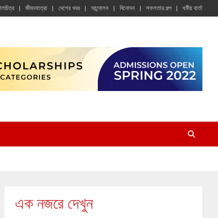
চালচিত্র
জীবনযাত্রা
দেশের খবর
আন্দোলন
বিনোদন
সফলতার গল্প
ধর্মীয় বার্তা
এক নজরে দেখুন