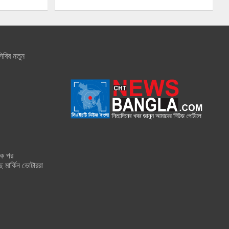
িবির নতুন
শক পর
ে মার্কিন ভোটাররা