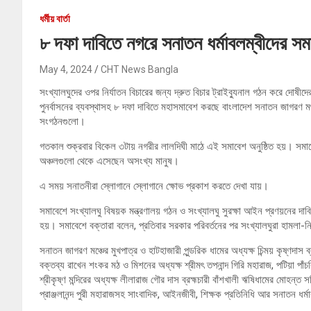
ধর্মীয় বার্তা
৮ দফা দাবিতে নগরে সনাতন ধর্মাবলম্বীদের সম
May 4, 2024
CHT News Bangla
সংখ্যালঘুদের ওপর নির্যাতন বিচারের জন্য দ্রুত বিচার ট্রাইব্যুনাল গঠন করে দোষীদে
পুনর্বাসনের ব্যবস্থাসহ ৮ দফা দাবিতে মহাসমাবেশ করছে বাংলাদেশ সনাতন জাগরণ 
সংগঠনগুলো।
গতকাল শুক্রবার বিকেল ৩টায় নগরীর লালদিঘী মাঠে এই সমাবেশ অনুষ্ঠিত হয়। সমা
অঞ্চলগুলো থেকে এসেছেন অসংখ্য মানুষ।
এ সময় সনাতনীরা স্লোগানে স্লোগানে ক্ষোভ প্রকাশ করতে দেখা যায়।
সমাবেশে সংখ্যালঘু বিষয়ক মন্ত্রণালয় গঠন ও সংখ্যালঘু সুরক্ষা আইন প্রণয়নের দাবি
হয়। সমাবেশে বক্তারা বলেন, প্রতিবার সরকার পরিবর্তনের পর সংখ্যালঘুরা হামলা-
সনাতন জাগরণ মঞ্চের মুখপাত্র ও হাটহাজারী পুন্ডরিক ধামের অধ্যক্ষ চিন্ময় কৃষ্ণদাস ব
বক্তব্য রাখেন শংকর মঠ ও মিশনের অধ্যক্ষ শ্রীমৎ তপনান্দ গিরি মহারাজ, পটিয়া পাঁচ
শ্রীকৃষ্ণ মন্দিরের অধ্যক্ষ লীলারাজ গৌর দাস ব্রহ্মচারী বাঁশখালী ঋষিধামের মোহন্ত স
প্রাঞ্জলানন্দ পুরী মহারাজসহ সাংবাদিক, আইনজীবী, শিক্ষক প্রতিনিধি আর সনাতন ধর্মা