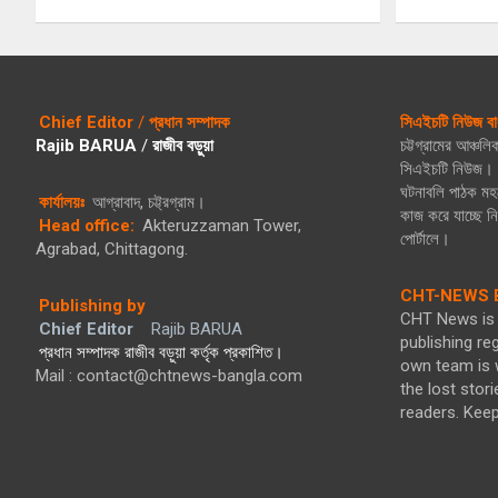
Chief Editor
/
প্রধান সম্পাদক
সিএইচটি নিউজ বা
Rajib BARUA
/
রাজীব বড়ুয়া
চট্টগ্রামের আঞ্চল
সিএইচটি নিউজ। গ
ঘটনাবলি পাঠক মহল
কার্যালয়ঃ
আগ্রাবাদ, চট্ট্রগ্রাম।
কাজ করে যাচ্ছে 
Head office:
Akteruzzaman Tower,
পোর্টালে।
Agrabad, Chittagong.
CHT-NEWS B
Publishing by
CHT News is 
Chief Editor
Rajib BARUA
publishing re
প্রধান সম্পাদক রাজীব বড়ুয়া কর্তৃক প্রকাশিত।
own team is w
Mail : contact@chtnews-bangla.com
the lost stori
readers. Kee