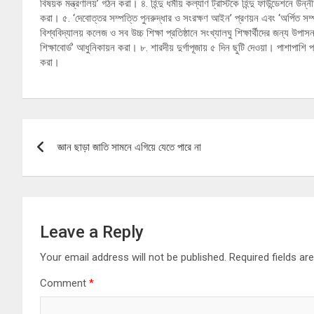
বিষয়ক মন্ত্রণালয়’ গঠন করা। ৪. হিন্দু ধর্মীয় কল্যাণ ট্রাস্টকে হিন্দু ফাউন্ডেশনে উন
করা। ৫. ‘দেবোত্তর সম্পত্তি পুনরুদ্ধার ও সংরক্ষণ আইন’ প্রণয়ন এবং ‘অর্পিত সম্
বিশ্ববিদ্যালয় কলেজ ও সব উচ্চ শিক্ষা প্রতিষ্ঠানে সংখ্যালঘু শিক্ষার্থীদের জন্য উপাসন
শিক্ষাবোর্ড’ আধুনিকায়ন করা। ৮. শারদীয় দুর্গাপূজায় ৫ দিন ছুটি দেওয়া। পাশাপাশি প্
করা।
Post
জ্ঞান ছাড়া জাতি সামনে এগিয়ে যেতে পারে না
navigation
Leave a Reply
Your email address will not be published.
Required fields a
Comment
*