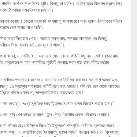
দীয় দুর্গোৎসবে ৫ দিনের ছুটি। কিন্তু তা হয়নি। যে বৈষম্যের বিরুদ্ধে লড়তে গিয়ে
 হবে কেন? আমরা এমন বৈষম্য চাই না।
লভ আচরণ করেছে। কোনো সরকারই সংখ্যালঘু সম্প্রদায়ের ওপর হামলা-নির্যাতনের ঘটনার
লিতভাবে সেই দলের পাশে আছি।
নীরা অবহেলিত রয়ে গেছে। সরকার আসে যায়, ক্ষমতার পালাবদল হয় কিন্তু
াতনীদের উপর প্রভাব কাটানোর সুযোগ পাচ্ছে’।
তারা বলেন, সনাতনীদের ৮ দফা দাবি মেনে নেওয়া কঠিন কিছু নয়। এই সরকার যদি
র বাস্তবায়ন না হলে আগামীতে প্রতিটি জেলায়, মহানগরে, রাজধানীতে কঠোর
 আজ সনাতনীদের গণজোয়ার এসেছে‌। আমাদের যত নির্যাতন করা হবে তত বেশি আমরা এক
োমধ্যে ১৯ সদস্যের সমন্বয়ক কমিটি গঠন করা হয়েছে। যদি এই দেশ থেকে আমাদের
ত্রিক শক্তি থাকবে না, সাম্প্রদায়িকতার অভয়ারণ্য হবে।’
ত দেয়া হয়েছে। সংখ্যানুপাতিক হারে হিন্দুদের সংসদে আসন বিন্যাস করতে হবে।’
 ৮ দফা দাবি পেশ করেন বাংলাদেশ হিন্দু বৌদ্ধ খ্রিস্টান ঐক্য পরিষদের নেতারা।
ন’ গঠনের মাধ্যমে ‘দ্রুত বিচার ট্রাইব্যুনাল’ গঠনপূর্বক দোষীদের দ্রুততম সময়ে
ব্যবস্থা করা। ২. অনতিবিলম্বে ‘সংখ্যালঘু সুরক্ষা আইন’ প্রণয়ন করা। ৩. ‘সংখ্যালঘু