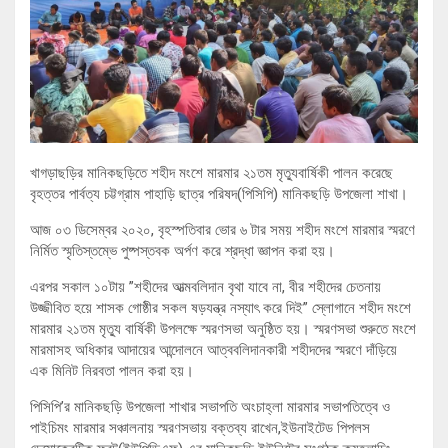
খাগড়াছড়ির মানিকছড়িতে শহীদ মংশে মারমার ২১তম মৃত্যুবার্ষিকী পালন করেছে
বৃহত্তর পার্বত্য চট্টগ্রাম পাহাড়ি ছাত্র পরিষদ(পিসিপি) মানিকছড়ি উপজেলা শাখা।
আজ ০৩ ডিসেম্বর ২০২০, বৃহস্পতিবার ভোর ৬ টার সময় শহীদ মংশে মারমার স্মরণে
নির্মিত স্মৃতিস্তম্ভে পুষ্পস্তবক অর্পণ করে শ্রদ্ধা জ্ঞাপন করা হয়।
এরপর সকাল ১০টায় ”শহীদের আত্মবলিদান বৃথা যাবে না, বীর শহীদের চেতনায়
উজ্জীবিত হয়ে শাসক গোষ্ঠীর সকল ষড়যন্ত্র নস্যাৎ করে দিই” স্লোগানে শহীদ মংশে
মারমার ২১তম মৃত্যু বার্ষিকী উপলক্ষে স্মরণসভা অনুষ্ঠিত হয়। স্মরণসভা শুরুতে মংশে
মারমাসহ অধিকার আদায়ের আন্দোলনে আত্ববলিদানকারী শহীদদের স্মরণে দাঁড়িয়ে
এক মিনিট নিরবতা পালন করা হয়।
পিসিপি’র মানিকছড়ি উপজেলা শাখার সভাপতি অংচাহ্লা মারমার সভাপতিত্বে ও
পাইচিমং মারমার সঞ্চালনায় স্মরণসভায় বক্তব্য রাখেন,ইউনাইটেড পিপলস