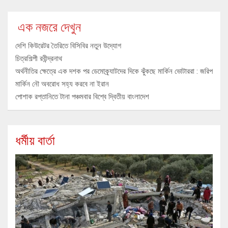
এক নজরে দেখুন
দেশি কিউরেটর তৈরিতে বিসিবির নতুন উদ্যোগ
চিত্রশিল্পী রবীন্দ্রনাথ
অর্থনীতির ক্ষেত্রে এক দশক পর ডেমোক্র্যাটদের দিকে ঝুঁকছে মার্কিন ভোটাররা : জরিপ
মার্কিন নৌ অবরোধ সহ্য করবে না ইরান
পোশাক রপ্তানিতে টানা পঞ্চমবার বিশ্বে দ্বিতীয় বাংলাদেশ
ধর্মীয় বার্তা