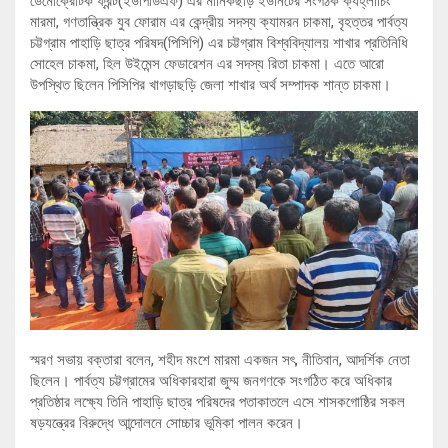
ডেমোক্রেটিক ফ্রন্ট(ইউপিডিএফ) এর মানিকছড়ি ইউনিটের সংগঠক ক্যহ্লাচিং
মারমা, গণতান্ত্রিক যুব ফোরাম এর কেন্দ্রীয় সদস্য ক্যামরন চাকমা, বৃহত্তর পার্বত্য
চট্টগ্রাম পাহাড়ি ছাত্র পরিষদ(পিসিপি) এর চট্টগ্রাম বিশ্ববিদ্যালয় শাখার প্রতিনিধি
সোহেল চাকমা, হিল উইমেন্স ফেডারেশন এর সদস্য রিতা চাকমা। এতে আরো
উপস্থিত ছিলেন পিসিপির খাগড়াছড়ি জেলা শাখার অর্থ সম্পাদক শান্ত চাকমা।
স্মরণ সভায় বক্তারা বলেন, শহীদ মংশে মারমা একজন সৎ, নীতিবান, আদর্শিক নেতা
ছিলেন। পার্বত্য চট্টগ্রামের অধিকারহারা জুম্ম জনগণকে সংগঠিত করে অধিকার
প্রতিষ্ঠার লক্ষ্যে তিনি পাহাড়ি ছাত্র পরিষদের পতাকাতলে এসে শাসকগোষ্ঠির সকল
ষড়যন্ত্রের বিরুদ্ধে আন্দোলনে সোচ্চার ভূমিকা পালন করেন।