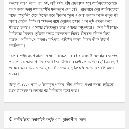
বক্তারা আরও বলেন, খুন, গুম, নারী ধর্ষণ, ভুমি বেদখলসহ জুম্ম জাতিসত্তাগুলোকে
ধ্বংস করার জন্য শাসকগোষ্ঠীর ষড়যন্ত্রের শেষ নেই। বান্দরবানে ম্রো জাতিসত্তাকে
তাদের বাস্তভিটা থেকে উচ্ছেদ করে সিকদার গ্রুপ ও সেনা কল্যান ট্রাস্ট কর্তৃক পাঁচ
তারকা হোটেল নির্মান বা পর্যটনের নামে ম্রোদের হাজার একর ভুমি বেদখল করার
পাঁয়তারা চলছে। এদেশের রাষ্ট্রযন্ত্রই হচ্ছে এসবের ইন্ধনদাতা। এসব নিপীড়নের-
নির্যাতনের বিরুদ্ধে প্রতিবাদ করতে অনেককেই নিজের জীবনকে বলিদান দিতে
হয়েছে। শহীদ মংশে মারমাও অধিকার প্রতিষ্ঠার লক্ষ্যে নিজের জীবন উৎসর্গ
করেছিলেন।
বক্তারা শহীদ মংশে মারমা যে আদর্শ ও চেতনা ধারণ করে লড়াই সংগ্রাম করে গেছেন
সে চেতনাকে আরো শাণিত করে পার্বত্য চট্টগ্রামের নিপীড়িত জনগণের মুক্তির লড়াই
জোরদার করার জন্য ছাত্র-যুব-নারী সমাজসহ মুক্তিকামী জনগণের প্রতি আহ্বান
জানান।
উল্লেখ্য,১৯৯৯ সালে ৩ ডিসেম্বর শাসকগোষ্ঠীর লেলিয়ে দেওয়া সশস্ত্র দুর্বৃত্তরা
মংশে মারমাকে অপহরণের পর নির্মমভাবে হত্যা করে।
Post
লক্ষ্মীছড়িতে সেনাবাহিনী কর্তৃক এক গ্রামবাসীকে আটক
navigation