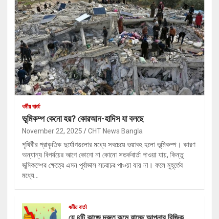
ধর্মীয় বার্তা
ভূমিকম্প কেনো হয়? কোরআন-হাদিস যা বলছে
November 22, 2025
CHT News Bangla
পৃথিবীর প্রাকৃতিক দুর্যোগগুলোর মধ্যে সবচেয়ে ভয়াবহ হলো ভূমিকম্প। কারণ
অন্যান্য বিপর্যয়ের আগে কোনো না কোনো সতর্কবার্তা পাওয়া যায়, কিন্তু
ভূমিকম্পের ক্ষেত্রে এমন পূর্বাভাস সচরাচর পাওয়া যায় না। ফলে মুহূর্তের
মধ্যে…
ধর্মীয় বার্তা
যে ৪টি কাজে দ্রুত কমে যাচ্ছে আপনার রিজিক