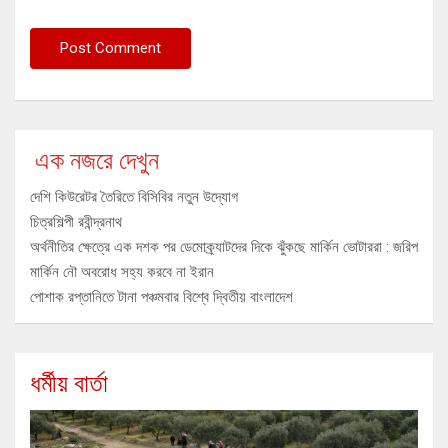
এক নজরে দেখুন
দেশি কিউরেটর তৈরিতে বিসিবির নতুন উদ্যোগ
চিত্রশিল্পী রবীন্দ্রনাথ
অর্থনীতির ক্ষেত্রে এক দশক পর ডেমোক্র্যাটদের দিকে ঝুঁকছে মার্কিন ভোটাররা : জরিপ
মার্কিন নৌ অবরোধ সহ্য করবে না ইরান
পোশাক রপ্তানিতে টানা পঞ্চমবার বিশ্বে দ্বিতীয় বাংলাদেশ
ধর্মীয় বার্তা