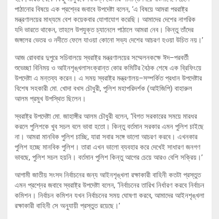
পাঠানোর বিষয়ে এক প্রশ্নের জবাবে উপদেষ্টা বলেন, ‘এ বিষয়ে আমরা পররাষ্ট্র
মন্ত্রণালয়ের মাধ্যমে বেশ কয়েকবার যোগাযোগ করেছি। আমাদের দেশের নাগরিক
যদি ভারতে থাকেন, তাহলে উপযুক্ত চ্যানেলে পাঠালে আমরা নেব। কিন্তু তাঁদের
জঙ্গলের ভেতর ও নদীতে ফেলে যাওয়া কোনো সভ্য দেশের আচরণ হওয়া উচিত নয়।’
আজ রোববার দুপুরে সচিবালয়ে স্বরাষ্ট্র মন্ত্রণালয়ের সম্মেলনকক্ষে ঈদ–পরবর্তী
শুভেচ্ছা বিনিময় ও আইনশৃঙ্খলাসংক্রান্ত কোর কমিটির বৈঠক শেষে এক ব্রিফিংয়ে
উপদেষ্টা এ মন্তব্য করেন। এ সময় স্বরাষ্ট্র মন্ত্রণালয়–সম্পর্কিত প্রধান উপদেষ্টার
বিশেষ সহকারী মো. খোদা বখস চৌধুরী, পুলিশ মহাপরিদর্শক (আইজিপি) বাহারুল
আলম প্রমুখ উপস্থিত ছিলেন।
স্বরাষ্ট্র উপদেষ্টা মো. জাহাঙ্গীর আলম চৌধুরী বলেন, ‘বিগত সরকারের সময়ে মারধর
করলে পুলিশকে খুব সচল বলে ভাবা হতো। কিন্তু বর্তমান সরকার এমন পুলিশ চাইছে
না। আমরা মানবিক পুলিশ চাচ্ছি, যারা সবার সঙ্গে ভালো আচরণ করবে। এখনকার
পুলিশ হচ্ছে মানবিক পুলিশ। তারা এখন ভালো ব্যবহার করে দেখেই সাধারণ জনগণ
ভাবছে, পুলিশ সচল হয়নি। বর্তমান পুলিশ কিন্তু আগের চেয়ে আরও বেশি সক্রিয়।’
আগামী জাতীয় সংসদ নির্বাচনের জন্য আইনশৃঙ্খলা রক্ষাকারী বাহিনী কতটা প্রস্তুত
এমন প্রশ্নের জবাবে স্বরাষ্ট্র উপদেষ্টা বলেন, ‘নির্বাচনের তারিখ নির্ধারণ করবে নির্বাচন
কমিশন। নির্বাচন কমিশন যখন নির্বাচনের সময় ঘোষণা করবে, আমাদের আইনশৃঙ্খলা
রক্ষাকারী বাহিনী সে অনুযায়ী প্রস্তুত রয়েছে।’