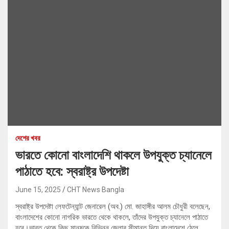
দেশের খবর
ভারতে কোনো বাংলাদেশি থাকলে উপযুক্ত চ্যানেলে
পাঠাতে হবে: স্বরাষ্ট্র উপদেষ্টা
June 15, 2025
CHT News Bangla
স্বরাষ্ট্র উপদেষ্টা লেফটেন্যান্ট জেনারেল (অব.) মো. জাহাঙ্গীর আলম চৌধুরী বলেছেন,
বাংলাদেশের কোনো নাগরিক ভারতে থেকে থাকলে, তাঁদের উপযুক্ত চ্যানেলে পাঠাতে
হবে।ভারত থেকে কিছু মানুষকে বিভিন্ন জেলার সীমান্ত দিয়ে বাংলাদেশে ঠেলে