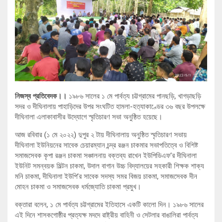
নিজস্ব প্রতিবেদক।।
১৯৮৬ সালের ১ মে পার্বত্য চট্টগ্রামের পানছড়ি, খাগড়াছড়ি
সদর ও দীঘিনালায় পাহাড়িদের উপর সংঘটিত হামলা-হত্যাকাণ্ডের ৩৬ বছর উপলক্ষে
দীঘিনালা এলাকাবাসীর উদ্যোগে স্মৃতিচারণ সভা অনুষ্ঠিত হয়েছে।
আজ রবিবার (১ মে ২০২২) দুপুর ২ টায় দীঘিনালায় অনুষ্ঠিত স্মৃতিচারণ সভায়
দীঘিনালা ইউনিয়নের সাবেক চেয়ারম্যান চন্দ্র রঞ্জন চাকমার সভাপতিত্বে ও বিশিষ্ট
সমাজসেবক কৃপা রঞ্জন চাকমা সঞ্চালনায় বক্তব্য রাখেন ইউপিডিএফ’র দীঘিনালা
ইউনিট সমন্বয়ক মিল্টন চাকমা, উদাল বাগান উচ্চ বিদ্যালয়ের সহকারী শিক্ষক শাক্য
মনি চাকমা, দীঘিনালা ইউপি’র সাবেক সদস্য সমর বিজয় চাকমা, সমাজসেবক দীন
মোহন চাকমা ও সমাজসেবক ধর্মজ্যোতি চাকমা প্রমুখ।
বক্তারা বলেন, ১ মে পার্বত্য চট্টগ্রামের ইতিহাসে একটি কালো দিন। ১৯৮৬ সালের
এই দিনে শাসকগোষ্ঠীর প্রত্যক্ষ মদদে রাষ্ট্রীয় বাহিনী ও সেটলার বাঙালিরা পার্বত্য