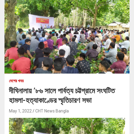
দেশের খবর
দীঘিনালায় ’৮৬ সালে পার্বত্য চট্টগ্রামে সংঘটিত
হামলা-হত্যাকাণ্ডের স্মৃতিচারণ সভা
May 1, 2022
CHT News Bangla