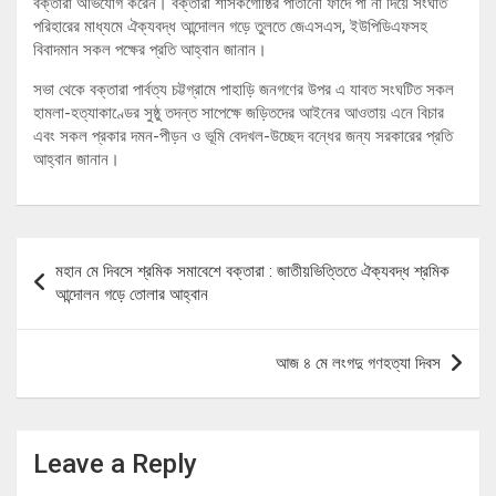
বক্তারা অভিযোগ করেন। বক্তারা শাসকগোষ্ঠির পাতানো ফাঁদে পা না দিয়ে সংঘাত
পরিহারের মাধ্যমে ঐক্যবদ্ধ আন্দোলন গড়ে তুলতে জেএসএস, ইউপিডিএফসহ
বিবাদমান সকল পক্ষের প্রতি আহ্বান জানান।
সভা থেকে বক্তারা পার্বত্য চট্টগ্রামে পাহাড়ি জনগণের উপর এ যাবত সংঘটিত সকল
হামলা-হত্যাকাণ্ডের সুষ্ঠু তদন্ত সাপেক্ষে জড়িতদের আইনের আওতায় এনে বিচার
এবং সকল প্রকার দমন-পীড়ন ও ভূমি বেদখল-উচ্ছেদ বন্ধের জন্য সরকারের প্রতি
আহ্বান জানান।
Post
মহান মে দিবসে শ্রমিক সমাবেশে বক্তারা : জাতীয়ভিত্তিতে ঐক্যবদ্ধ শ্রমিক
navigation
আন্দোলন গড়ে তোলার আহ্বান
আজ ৪ মে লংগদু গণহত্যা দিবস
Leave a Reply