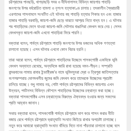
চট্টগ্রামের পানছড়ি, খাগড়াছড়ি সদর ও দীঘিনালাসহ বিভিন্ন জায়গায় পাহাড়ি
জনগণের উপর বর্বরোচিত হামলা ও নৃশংস হত্যাকাণ্ড চালায়। তৎকালীন স্বৈরাচারী
এরশাদের শাসনামলে সংঘটিত এই ঘটনায় বহু পাহাড়ি হত্যার শিকার হন এবং হাজার
হাজার পাহাড়ি ঘরবাড়ি, জায়গা-জমি ছেড়ে ভারতে আশ্রয় নিতে বাধ্য হন। এ ঘটনার
পর পাহাড়িদের ফেলে যাওয়া জায়গা-জমি সেটলার বাঙালিরা বেদখল করে নেয়। সেসব
বেদখলকৃত জায়গা-জমি এখনো পাহাড়িরা ফিরে পায়নি।
বক্তারা বলেন, পার্বত্য চট্টগ্রামে পাহাড়ি জনগণের উপর ডজনের অধিক গণহত্যা
চালানো হয়েছে। এসব ঘটনার এখনো কোন বিচার হয়নি।
তারা আরো বলেন, পার্বত্য চট্টগ্রামে পাহাড়িদের উচ্ছেদে শাসকগোষ্ঠি একদিকে ভূমি
বেদখল অব্যাহত রেখেছে, অন্যদিকে জারি রাখা হয়েছে দমন-পীড়ন। সম্প্রতি
বান্দরবানের লামায় রাবার ইন্ডাষ্ট্রিজ’র নামে ভূমিদস্যুরা ম্রো ও ত্রিপুরা জাতিসত্তার
বংশপরম্পরায় ভোগদখলীয় জুমের জমি বেদখল করে তাদেরকে উচ্ছেদের প্রচেষ্টা
চালিয়ে যাচ্ছে। শুধু লামায় নয়, গোটা পার্বত্য চট্টগ্রামের বিভিন্ন জায়গায় এখন
উন্নয়ন, পর্যটনসহ বিভিন্ন কৌশলে পাহাড়িদের উচ্ছেদের চক্রান্ত করা হচ্ছে।
বক্তারা শাসকগোষ্ঠির এসব চক্রান্তের বিরুদ্ধে ঐক্যবদ্ধ হওয়ার জন্য সকলের
প্রতি আহ্বান জানান।
সভায় বক্তারা বলেন, শাসকগোষ্ঠি পার্বত্য চট্টগ্রামে ভাগ করে শাসন করার নীতি
বজায় রেখে পার্বত্য চট্টগ্রামে ভ্রাতৃঘাতি সংঘাত জিইয়ে রাখার অপচেষ্টা চালাচ্ছে।
নতুন করে আবারো ভ্রাতৃঘাতি সংঘাত বাঁধিয়ে দিতে নানা পাঁয়তারা চালানো হচ্ছে বলে