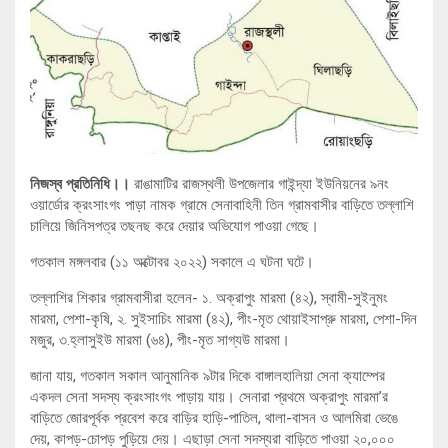
নিজস্ব প্রতিনিধি।।
রাঙামাটির রাজস্থলী উপজেলার গাইন্দ্যা ইউনিয়নের ৯নং
ওয়ার্ডোর ক্রংসাংগং পাড়া নামক গ্রামে সেনাবাহিনী তিন গ্রামবাসীর বাড়িতে তল্লাশি
চালিয়ে জিনিসপত্র তছনছ করে দেয়ার অভিযোগ পাওয়া গেছে।
গতকাল মঙ্গলবার (১১ অক্টোবর ২০২২) সকালে এ ঘটনা ঘটে।
তল্লাশির শিকার গ্রামবাসীরা হলেন- ১. অক্রাপুং মারমা (৪২), স্বামী-সুইনুমং
মারমা, পেশা-কৃষি, ২. সুইসাচিং মারমা (৪২), পীং-মৃত থোয়াইসাপ্রু মারমা, পেশা-দিন
মজুর, ৩.হ্লাসুইউ মারমা (৬৪), পীং-মৃত সাগ্যউ মারমা।
জানা যায়, গতকাল সকাল আনুমানিক ৯টার দিকে বাঙ্গালহালিয়া সেনা ক্যাম্পের
একদল সেনা সদস্য ক্রংসাংগং পাড়ায় যায়। সেনারা প্রথমে অক্রাপুং মারমা’র
বাড়িতে জোরপূর্বক প্রবেশ করে বাড়ির হাড়ি-পাতিল, থালা-বাসন ও আলমিরা ভেঙে
দেয়, কাপড়-চোপড় পুড়িয়ে দেয়। এছাড়া সেনা সদস্যরা বাড়িতে পাওয়া ২০,০০০