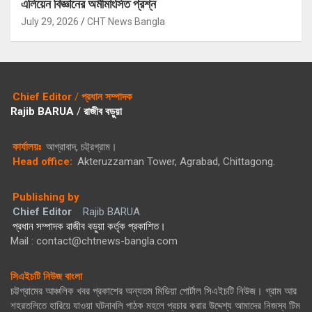
এলিয়েন বিজ্ঞানের অমীমাংসিত প্রশ্ন
July 29, 2026
CHT News Bangla
Chief Editor
/
প্রধান সম্পাদক
Rajib BARUA
/
রাজীব বড়ুয়া
কার্যালয়ঃ
আগ্রাবাদ, চট্ট্রগ্রাম।
Head office:
Akteruzzaman Tower, Agrabad, Chittagong.
Publishing by
Chief Editor
Rajib BARUA
প্রধান সম্পাদক রাজীব বড়ুয়া কর্তৃক প্রকাশিত।
Mail : contact@chtnews-bangla.com
সিএইচটি নিউজ বাংলা
চট্টগ্রামের আঞ্চলিক খবর প্রকাশের অন্যতম মিডিয়া পোর্টাল সিএইচটি নিউজ। গ্রাম আর
শহরতলিতে হারিয়ে যাওয়া ঘটনাবলি পাঠক মহলে প্রচার করার উদ্দেশ্য আমাদের নিজস্ব টিম