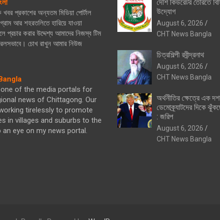
দেশি কিউরেটর তৈরিতে বিস
ংলা
উদ্যোগ
িক খবর প্রকাশের অন্যতম মিডিয়া পোর্টাল
্রাম আর শহরতলিতে হারিয়ে যাওয়া
August 6, 2026
ে প্রচার করার উদ্দেশ্য আমাদের নিজস্ব টিম
CHT News Bangla
নিরলসভাবে। চোখ রাখুন আমার নিউজ
চিত্রশিল্পী রবীন্দ্রনাথ
August 6, 2026
CHT News Bangla
angla
one of the media portals for
অর্থনীতির ক্ষেত্রে এক দ
gional news of Chittagong. Our
ডেমোক্র্যাটদের দিকে ঝুঁকছ
orking tirelessly to promote
: জরিপ
es in villages and suburbs to the
August 6, 2026
p an eye on my news portal.
CHT News Bangla