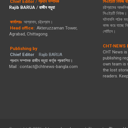
Chief Editor
/
প্রধান সম্পাদক
সিএইচটি নিউজ বা
Rajib BARUA
/
রাজীব বড়ুয়া
চট্টগ্রামের আঞ্চল
সিএইচটি নিউজ। গ
ঘটনাবলি পাঠক মহল
কার্যালয়ঃ
আগ্রাবাদ, চট্ট্রগ্রাম।
কাজ করে যাচ্ছে 
Head office:
Akteruzzaman Tower,
পোর্টালে।
Agrabad, Chittagong.
CHT-NEWS B
Publishing by
CHT News is 
Chief Editor
Rajib BARUA
publishing re
প্রধান সম্পাদক রাজীব বড়ুয়া কর্তৃক প্রকাশিত।
own team is w
Mail : contact@chtnews-bangla.com
the lost stori
readers. Kee