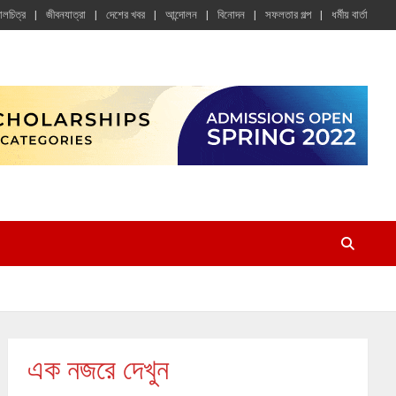
চালচিত্র
জীবনযাত্রা
দেশের খবর
আন্দোলন
বিনোদন
সফলতার গল্প
ধর্মীয় বার্তা
এক নজরে দেখুন