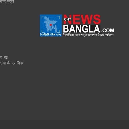
িবির নতুন
শক পর
ে মার্কিন ভোটাররা