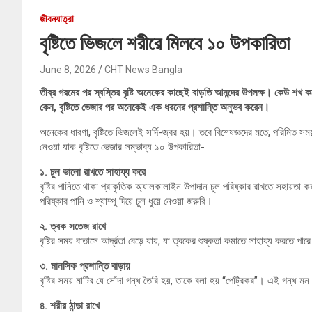
জীবনযাত্রা
বৃষ্টিতে ভিজলে শরীরে মিলবে ১০ উপকারিতা
June 8, 2026
CHT News Bangla
তীব্র গরমের পর স্বস্তির বৃষ্টি অনেকের কাছেই বাড়তি আনন্দের উপলক্ষ। কেউ শখ
কেন, বৃষ্টিতে ভেজার পর অনেকেই এক ধরনের প্রশান্তি অনুভব করেন।
অনেকের ধারণা, বৃষ্টিতে ভিজলেই সর্দি-জ্বর হয়। তবে বিশেষজ্ঞদের মতে, পরিমিত স
নেওয়া যাক বৃষ্টিতে ভেজার সম্ভাব্য ১০ উপকারিতা-
১. চুল ভালো রাখতে সাহায্য করে
বৃষ্টির পানিতে থাকা প্রাকৃতিক অ্যালকালাইন উপাদান চুল পরিষ্কার রাখতে সহায়তা 
পরিষ্কার পানি ও শ্যাম্পু দিয়ে চুল ধুয়ে নেওয়া জরুরি।
২. ত্বক সতেজ রাখে
বৃষ্টির সময় বাতাসে আর্দ্রতা বেড়ে যায়, যা ত্বকের শুষ্কতা কমাতে সাহায্য করত
৩. মানসিক প্রশান্তি বাড়ায়
বৃষ্টির সময় মাটির যে সোঁদা গন্ধ তৈরি হয়, তাকে বলা হয় “পেট্রিকর”। এই গন
৪. শরীর ঠান্ডা রাখে