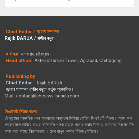
Chief Editor
/
প্রধান সম্পাদক
Rajib BARUA
/
রাজীব বড়ুয়া
কার্যালয়ঃ
আগ্রাবাদ, চট্ট্রগ্রাম।
Head office:
Akteruzzaman Tower, Agrabad, Chittagong.
Publishing by
Chief Editor
Rajib BARUA
প্রধান সম্পাদক রাজীব বড়ুয়া কর্তৃক প্রকাশিত।
Mail : contact@chtnews-bangla.com
সিএইচটি নিউজ বাংলা
চট্টগ্রামের আঞ্চলিক খবর প্রকাশের অন্যতম মিডিয়া পোর্টাল সিএইচটি নিউজ। গ্রাম আর
শহরতলিতে হারিয়ে যাওয়া ঘটনাবলি পাঠক মহলে প্রচার করার উদ্দেশ্য আমাদের নিজস্ব টিম
কাজ করে যাচ্ছে নিরলসভাবে। চোখ রাখুন আমার নিউজ পোর্টালে।