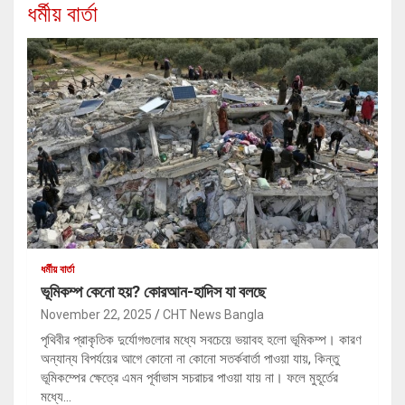
ধর্মীয় বার্তা
ধর্মীয় বার্তা
ভূমিকম্প কেনো হয়? কোরআন-হাদিস যা বলছে
November 22, 2025
CHT News Bangla
পৃথিবীর প্রাকৃতিক দুর্যোগগুলোর মধ্যে সবচেয়ে ভয়াবহ হলো ভূমিকম্প। কারণ
অন্যান্য বিপর্যয়ের আগে কোনো না কোনো সতর্কবার্তা পাওয়া যায়, কিন্তু
ভূমিকম্পের ক্ষেত্রে এমন পূর্বাভাস সচরাচর পাওয়া যায় না। ফলে মুহূর্তের
মধ্যে…