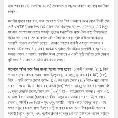
আজ শুক্রবার (২৬ নভেম্বর ২০২১) ভোররাতে এ তাণ্ডব চালানো হয় বলে স্থানীয়রা
জানান।
স্থানীয় সূত্রে জানা যায়, আজ ভোররাত ৩টার দিকে নান্যাচর জোন থেকে তিনটি জেট
বোট ও দুইটি ইঞ্জিনচালিত বোট যোগে এবং খারিক্ষ্যং ক্যাম্প থেকে পায়ে হেঁটে বিপুল
সংখ্যক সেনাসদস্য তাদের মদদপুষ্ট দুইজন সন্ত্রাসীকে সাথে নিয়ে বামে ত্রিপুরাছড়া
গ্রামে হানা দেয়। সেনারা সকাল ৬টা পর্যন্ত ধরপাকড়, গ্রামবাসীদের ঘরবাড়িতে
তল্লাশি, মারধর ও লুটপাট চালায়। সেনারা গ্রামের কার্বারী ও স্কুল ছাত্রসহ ৭
জনকে আটক করে নিয়ে যায়। এছাড়া ৯ গ্রামবাসীর বাড়িতে তল্লাশি, ছাত্রসহ ৮
জনকে মারধর ও আড়াই লক্ষাধিক টাকা, মোবাইল ও একটি ইঞ্জিনচালিত বোট সেনারা
লুট করে নিয়ে যায় বলে অভিযোগ পাওয়া গেছে।
যাদেরকে আটক করে নিয়ে যাওয়া হয়েছে তারা হলেন
– ১.প্রদীপ চাকমা, (৪০), পিতা
– দয়াল কৃষ্ণ চাকমা, গ্রাম- বামে ত্রিপুরাছড়া; ২. মধু চন্দ্র চাকমা (কার্বারী) (৫৫),
পিতা – লক্ষী কান্ত চাকমা গ্রাম- ঐ; ৩. শুভ রঞ্জন চাকমা (৪০) পিতা- নয়ন কান্ত
চাকমা। গ্রাম- ঐ; ৪. বিজয় বাহু চাকমা (৪৭) পিতা – জ্ঞান চন্দ্র চাকমা। গ্রাম- ঐ;
৫. কৃষ্ণ জ্যোতি চাকমা/চিকন চান ( ৩৭) পিতা – মৃত চন্দ্রসেন চাকমা। গ্রাম –ঐ;
৬. আশু বিকাশ চাকমা (ছাত্র) ২৫ পিতা- নতুন জয় চাকমা। গ্রাম– ঐ; ৭. লাহর
চাকমা ( কার্বারী) ৫৫ পিতা – মৃত গুলুঙ কার্বারী। গ্রাম -ডানে ত্রিপুরা ছড়া। এর
মধ্যে মধুচন্দ্র চাকমা বামে ত্রিপুরা ছড়ি ও লাহর চাকমা ডানে ত্রিপুরাছড়ি গ্রামের
কার্বারী (গ্রাম প্রধান) এবং প্রদীপ চাকমা আসন্ন ৪র্থ দফা ইউনিয়ন পরিষদ নির্বাচনে