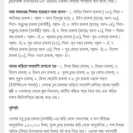
বন্দুকভাঙ্গা ইউনিয়নের ৯নং ওয়ার্ডের একজন মেম্বার পদপ্রার্থী বলে জানা গেছে।
যারা মারধরের শিকার হয়েছেন তারা হলেন
– ১. শান্তি বিকাশ চাকমা ( ৩৮), পিতা –
কালিজয় চাকমা। গ্রাম – বামে ত্রিপুরা ছড়া; ২. উইন চাকমা (ছাত্র, বয়স-২৬),
পিতা- মধুচন্দ্র চাকমা (কার্বারী), গ্রাম- ঐ; ৩. মাইন চাকমা (ছাত্র, বয়স-২৪), পিতা-
মধুচন্দ্র চাকমা (কার্বারী) গ্রাম- ঐ; ৪. বিনয় চাকমা (ছাত্র, বয়স-২২), পিতা – বিজয়
বাহু চাকমা। গ্রাম- ঐ; ৫. প্রভাত চন্দ্র চাকমা (৩৫), পিতা- মৃত এগান্যা চাকমা।
গ্রাম- ঐ; ৬. সুর মোহন চাকমা (৫৫), পিতা- মৃত বক্র চাকমা, গ্রাম – ঐ; ৭.
পবিত্র চাকমা (ছাত্র বয়স ২৪), পিতা – সুর মোহন চাকমা, গ্রাম- ঐ; ৮. নিপেল
চাকমা (২২), পিতা- যতন চাকমা, গ্রাম- ঐ।
যাদের বাড়িতে তল্লাশি চালানো হয়
– ১. বিশ্ব বিজয় চাকমা, ২. বিবরন চাকমা, ৩.
বিহাস চাকমা, ৪. চিকন চান চাকমা, ৫. সুবল চন্দ্র চাকমা, ৬. সুর মোহন চাকমা, ৭.
জ্ঞান মুকুল চাকমা, ৮. রিপন জ্যোতি চাকমা ও ৯. নন্দ চাকমা ওরফে শক্ত
(ইউপিডিএফ সদস্য)। সেনারা নন্দ চাকমার বাড়িতে তল্লাশি চালিয়ে তাদের স্বামী-
স্ত্রী ও একমাত্র মেয়ের জন্ম নিবন্ধন, জাতীয় পরিচয় পত্র নিয়ে যায় এবং বাড়ির
সকল জিনিসপিত্র তছনছ করে দেয়।
লুটপাট:
সেনারা মধু চন্দ্র চাকমা (কার্বারী)-এর বাড়ি থেকে সেগুনগাছ ও ফল বিক্রির
আনুমানিক ১,৫০,০০০ টাকা, সুবল চন্দ্র চাকমার বাড়ি থেকে আনুমানিক ১ লক্ষ টাকার
অধিক (বিহার উন্নয়নের জমা টাকা) লুট করে নিয়ে যায়। এছাড়া মাছ ব্যবসায়ী