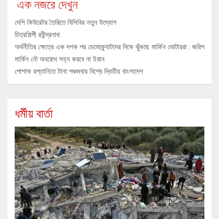
এক নজরে দেখুন
দেশি কিউরেটর তৈরিতে বিসিবির নতুন উদ্যোগ
চিত্রশিল্পী রবীন্দ্রনাথ
অর্থনীতির ক্ষেত্রে এক দশক পর ডেমোক্র্যাটদের দিকে ঝুঁকছে মার্কিন ভোটাররা : জরিপ
মার্কিন নৌ অবরোধ সহ্য করবে না ইরান
পোশাক রপ্তানিতে টানা পঞ্চমবার বিশ্বে দ্বিতীয় বাংলাদেশ
ধর্মীয় বার্তা