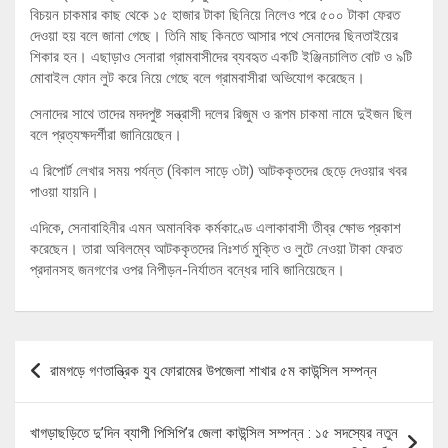
বিচয়ন চাকমার কাছ থেকে ১৫ হাজার টাকা ছিনিয়ে নিলেও পরে ৫০০ টাকা ফেরত
দেওয়া হয় বলে জানা গেছে। তিনি মাছ কিনতে আসার পথে সেনাদের ছিনতাইয়ের
শিকার হন। এছাড়াও সেনারা গ্রামবাসীদের ব্যবহৃত একটি ইঞ্জিনচালিত বোট ও ৯টি
মোবাইল ফোন লুট করে নিয়ে গেছে বলে গ্রামবাসীরা অভিযোগ করেছেন।
সেনাদের সাথে তাদের মদদপুষ্ট সন্ত্রাসী দলের রিজুম ও রূপম চাকমা নামে দুইজন ছিল
বলে প্রত্যক্ষদর্শীরা জানিয়েছেন।
এ রিপোর্ট লেখার সময় পর্যন্ত (বিকাল সাড়ে ৩টা) আটককৃতদের ছেড়ে দেওয়ার খবর
পাওয়া যায়নি।
এদিকে, সেনাবাহিনীর এমন অমানবিক কর্মকাণ্ডে এলাকাবাসী তীব্র ক্ষোভ প্রকাশ
করেছেন। তারা অবিলম্বে আটককৃতদের নিঃশর্ত মুক্তি ও লুটে নেওয়া টাকা ফেরত
প্রদানসহ জনগণের ওপর নিপীড়ন-নির্যাতন বন্ধের দাবি জানিয়েছেন।
Post
রামগড়ে গণতান্ত্রিক যুব ফোরামের উপজেলা শাখার ৫ম কাউন্সিল সম্পন্ন
navigation
খাগড়াছড়িতে দু’দিন ব্যাপী পিসিপি’র জেলা কাউন্সিল সম্পন্ন : ১৫ সদস্যের নতুন