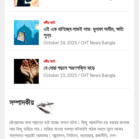
ধর্মীয় বার্তা
এই এক বাণিজ্যে লাভই লাভ: মুনাফা অসীম, ক্ষতি
শূন্য
October 24, 2025
CHT News Bangla
ধর্মীয় বার্তা
যে দোয়া পড়লে স্মরণশক্তি বাড়ে
October 23, 2025
CHT News Bangla
সম্পাদকীয়
চট্টগ্রামের নানা প্রান্তে ঘটে যাচ্ছে নানান ঘটনা। কিছু প্রকাশিত হয় খবরের কাগজে
আর কিছু হারিয়ে যায়। হারিয়ে যাওয়া সমস্ত ঘটনাবলি পাঠক মহলে তুলে আনার
অক্লান্ত প্রচেষ্টা আমাদের। আন্দোলন, নির্যাতন, অত্যাচার, রাজনীতি, দেশ-