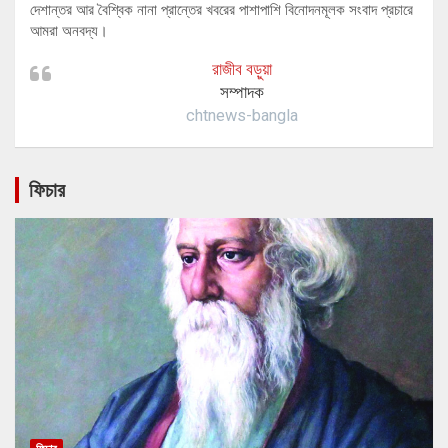
দেশান্তর আর বৈশ্বিক নানা প্রান্তের খবরের পাশাপাশি বিনোদনমূলক সংবাদ প্রচারে
আমরা অনবদ্য।
রাজীব বড়ুয়া
সম্পাদক
chtnews-bangla
ফিচার