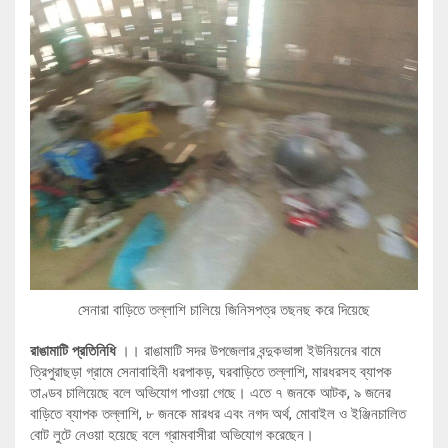
সেনারা বাড়িতে তল্লাশি চালিয়ে জিনিসপত্র তছনছ করে দিয়েছে
রাঙামাটি প্রতিনিধি
।। রাঙামাটি সদর উপজেলার বন্দুকভাঙ্গা ইউনিয়নের বামে
ত্রিপুরাছড়া গ্রামে সেনাবাহিনী ধরপাকড়, ঘরবাড়িতে তল্লাশি, মারধরসহ ব্যাপক
তাণ্ডব চালিয়েছে বলে অভিযোগ পাওয়া গেছে। এতে ৭ জনকে আটক, ৯ জনের
বাড়িতে ব্যাপক তল্লাশি, ৮ জনকে মারধর এবং নগদ অর্থ, মোবাইল ও ইঞ্জিনচালিত
বোট লুটে নেওয়া হয়েছে বলে গ্রামবাসীরা অভিযোগ করেছেন।