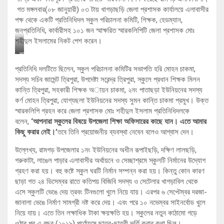
গত মঙ্গলবার(০৮ জানুয়ারী) ০৩ টায় খাগড়াছড়ি জেলা প্রশাসক কার্যালয়ে এলাবাসীর
পক্ষ থেকে একটি প্রতিনিধিদল স্কুল পরিচালনা কমিটি, শিক্ষক, হেডম্যান,
জনপ্রতিনিধি, কার্বারীসহ ১০১ জন স্মাক্ষরিত স্মারকলিপিটি জেলা প্রশাসক মোঃ
শহীদুল ইসলামের নিকট পেশ করেন।
স্মা
র
প্রতিনিধি দলটিতে ছিলেন, স্কুল পরিচালনা কমিটির সভাপতি হরি মোহন চাকমা,
ক
লি
সদস্য সচিব জামেন্ট ত্রিপুরা, উপদেষ্টা সরেন্দ্র ত্রিপুরা, স্কুলে প্রধান শিক্ষক মিলন
পি
কান্তি ত্রিপুরা, সহকারী শিক্ষক অায়ন চাকমা, ২নং পাতাছড়া ইউনিয়নের সদস্য
কর্ণ মোহন ত্রিপুরা, যোগ্যছলা ইউনিয়নের সদস্য সুমন কান্তি চাকমা প্রমুখ। উক্ত
স্মারকলিপি গ্রহন করে জেলা প্রশাসক মোঃ শহীদুল ইসলাম প্রতিনিধিদলকে
বলেন,
‘আপনারা
স্কুলের বিষয়ে উপজেলা শিক্ষা অফিসারের কাছে যান। এতে আমার
কিছু করার নেই।’
তবে তিনি প্রয়োজনীয় ব্যবস্থা নেবেন বলেও আশ্বাস দেন।
উল্লেখ্য, রামগড় উপজেলার ১নং ইউনিয়নের অধীন রূপাইছড়ি, দক্ষিণ লালছড়ি,
গরুকাটা, লাঙেল পাড়ার এলাবাসীর অর্থায়নে ও সেচ্ছাশ্রমে স্কুলটি নির্মানের উদ্যোগ
গ্রহণ করা হয়। বহু কষ্টে স্কুল ঘরটি নির্মান সম্পন্ন করা হয়। কিন্তু কোন কারণ
ছাড়া গত ২৪ ডিসেম্বর রাতে কতিপয় বিজিবি সদস্য ও সেটেলার খাগড়াবিল থেকে
এসে স্কুলটি ভেঙে দেয় ত্রবং টিনগুলো খুলে নিয়ে যায়। এরপর ৬ সেপ্টেম্বর দরজা-
জানালা ভেঙে নির্মাণ সামগ্রী নষ্ট করে দেয়। এবং পরে ১০ নভেম্বর সাইনর্বোড খুলে
নিয়ে যায়। এতে তিন লক্ষাধিক টাকা ক্ষয়ক্ষতি হয়। স্কুলের নতুন কাঠামো গড়ে
ওঠার পর এ বছর (২০১৯) পূর্ণো্যমে ছাত্র-ছাত্রী ভর্তি করার কথা ছিল।