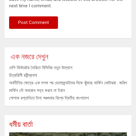
next time I comment.
এক নজরে দেখুন
দেশি কিউরেটর তৈরিতে বিসিবির নতুন উদ্যোগ
চিত্রশিল্পী রবীন্দ্রনাথ
অর্থনীতির ক্ষেত্রে এক দশক পর ডেমোক্র্যাটদের দিকে ঝুঁকছে মার্কিন ভোটাররা : জরিপ
মার্কিন নৌ অবরোধ সহ্য করবে না ইরান
পোশাক রপ্তানিতে টানা পঞ্চমবার বিশ্বে দ্বিতীয় বাংলাদেশ
ধর্মীয় বার্তা