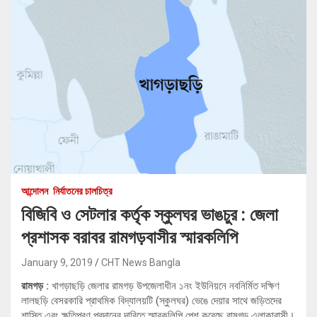
আন্দোলন
নির্যাতনের চালচিত্র
বিজিবি ও সেটলার কর্তৃক স্কুলঘর ভাঙচুর : জেলা
প্রশাসক বরাবর রামগড়বাসীর স্মারকলিপি
January 9, 2019
CHT News Bangla
রামগড় :
খাগড়াছড়ি জেলার রামগড় উপজেলাধীন ১নং ইউনিয়নে নবনির্মিত দক্ষিণ
লালছড়ি বেসরকারি প্রাথমিক বিদ্যালয়টি (স্কুলঘর) ভেঙে দেয়ার সাথে জড়িতদের
শাস্তি এবং ক্ষতিপূরণ প্রদানের দাবিতে স্মারকলিপি পেশ করেছে রামগড় এলাকাবাসী।