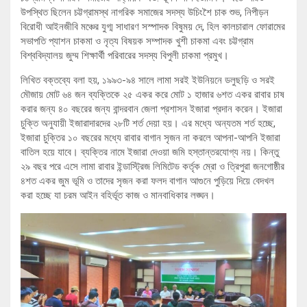
উপস্থিত ছিলেন চট্টগ্রামস্থ নাগরিক সমাজের সদস্য উচিংশৈ চাক শুভ, নিপীড়ন
বিরোধী আইনজীবি মঞ্চের যুগ্ম সাধারণ সস্পাদক বিষুময় দে, হিল কালচারাল ফোরামের
সভাপতি প্যাশন চাকমা ও নৃত্য বিষয়ক সম্পাদক খুশী চাকমা এবং চট্টগ্রাম
বিশ্ববিদ্যালয় জুম্ম শিক্ষার্থী পরিবারের সদস্য বিপুলী চাকমা প্রমুখ।
লিখিত বক্তব্যে বলা হয়, ১৯৯৩-৯৪ সালে লামা সরই ইউনিয়নে ডলুছড়ি ও সরই
মৌজায় মোট ৬৪ জন ব্যক্তিকে ২৫ একর করে মোট ১ হাজার ৬শত একর রাবার চাষ
করার জন্য ৪০ বছরের জন্য বান্দরবান জেলা প্রশাসন ইজারা প্রদান করেন। ইজারা
চুক্তি অনুযায়ী ইজারাদারদের ২৮টি শর্ত দেয়া হয়। এর মধ্যে অন্যতম শর্ত হচ্ছে,
ইজারা চুক্তির ১০ বছরের মধ্যে রাবার বাগান সৃজন না করলে আপনা-আপনি ইজারা
বাতিল হয়ে যাবে। ব্যক্তির নামে ইজারা দেওয়া জমি হস্তান্তরযোগ্য নয়। কিন্তু
২৯ বছর পরে এসে লামা রাবার ইন্ডাস্ট্রিজ লিমিটেড কর্তৃক ম্রো ও ত্রিপুরা জনগোষ্ঠীর
৪শত একর জুম ভূমি ও তাদের সৃজন করা ফলদ বাগান আগুনে পুড়িয়ে দিয়ে বেদখল
করা হচ্ছে যা চরম আইন বহির্ভূত কাজ ও মানবাধিকার লঙ্ঘন।