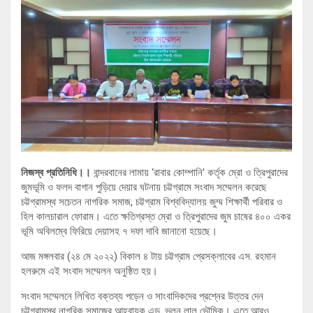
নিজস্ব প্রতিনিধি।।
বান্দরবানের লামায় ‘রাবার কোম্পানি’ কর্তৃক ম্রো ও ত্রিপুরাদের
জুমভূমি ও ফলদ বাগান পুড়িয়ে দেয়ার ঘটনায় চট্টগ্রামে সংবাদ সম্মেলন করেছে
চট্টগ্রামস্থ সচেতন নাগরিক সমাজ, চট্টগ্রাম বিশ্ববিদ্যালয় জুম্ম শিক্ষার্থী পরিবার ও
হিল কালচারাল ফোরাম। এতে ক্ষতিগ্রস্ত ম্রো ও ত্রিপুরাদের জুম চাষের ৪০০ একর
ভূমি অবিলম্বে ফিরিয়ে দেয়াসহ ৭ দফা দাবি জানানো হয়েছে।
আজ মঙ্গলবার (২৪ মে ২০২২) বিকাল ৪ টায় চট্টগ্রাম প্রেসক্লাবের এস. রহমান
হলরুমে এই সংবাদ সম্মেলন অনুষ্ঠিত হয়।
সংবাদ সম্মেলনে লিখিত বক্তব্য পড়েন ও সাংবাদিকদের প্রশ্নের উত্তর দেন
চট্টগ্রামস্থ নাগরিক সমাজের আহ্বায়ক এড. ভূলন লাল ভৌমিক। এতে আরও