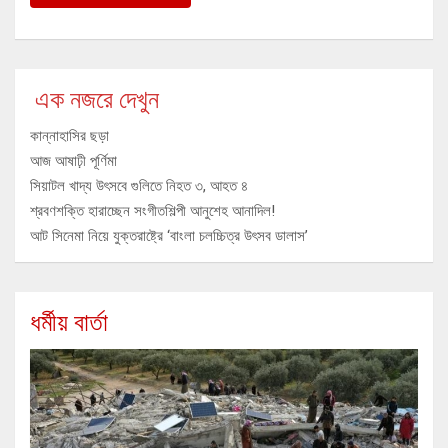
এক নজরে দেখুন
কান্নাহাসির ছড়া
আজ আষাঢ়ী পূর্ণিমা
সিয়াটল খাদ্য উৎসবে গুলিতে নিহত ৩, আহত ৪
শ্রবণশক্তি হারাচ্ছেন সংগীতশিল্পী আনুশেহ আনাদিল!
আট সিনেমা নিয়ে যুক্তরাষ্ট্রে ‘বাংলা চলচ্চিত্র উৎসব ডালাস’
ধর্মীয় বার্তা