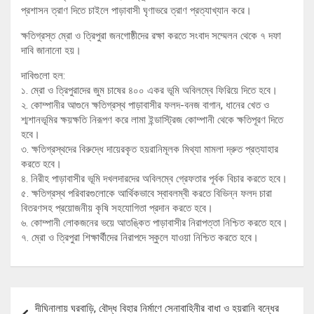
প্রশাসন ত্রাণ দিতে চাইলে পাড়াবাসী ঘৃণাভরে ত্রাণ প্রত্যাখ্যান করে।
ক্ষতিগ্রস্ত ম্রো ও ত্রিপুরা জনগোষ্ঠীদের রক্ষা করতে সংবাদ সম্মেলন থেকে ৭ দফা
দাবি জানানো হয়।
দাবিগুলো হল:
১. ম্রো ও ত্রিপুরাদের জুম চাষের ৪০০ একর ভূমি অবিলম্বে ফিরিয়ে দিতে হবে।
২. কোম্পানীর আগুনে ক্ষতিগ্রস্থ পাড়াবাসীর ফলদ-বনজ বাগান, ধানের খেত ও
শ্মশানভূমির ক্ষয়ক্ষতি নিরূপণ করে লামা ইন্ডাস্ট্রিজ কোম্পানী থেকে ক্ষতিপূরণ দিতে
হবে।
৩. ক্ষতিগ্রস্থদের বিরুদ্ধে দায়েরকৃত হয়রানিমূলক মিথ্যা মামলা দ্রুত প্রত্যাহার
করতে হবে।
৪. নিরীহ পাড়াবাসীর ভূমি দখলদারদের অবিলম্বে গ্রেফতার পূর্বক বিচার করতে হবে।
৫. ক্ষতিগ্রস্থ পরিবারগুলোকে আর্থিকভাবে স্বাবলম্বী করতে বিভিন্ন ফলদ চারা
বিতরণসহ প্রয়োজনীয় কৃষি সহযোগিতা প্রদান করতে হবে।
৬. কোম্পানী লোকজনের ভয়ে আতঙ্কিত পাড়াবাসীর নিরাপত্তা নিশ্চিত করতে হবে।
৭. ম্রো ও ত্রিপুরা শিক্ষার্থীদের নিরাপদে স্কুলে যাওয়া নিশ্চিত করতে হবে।
Post
দীঘিনালায় ঘরবাড়ি, বৌদ্ধ বিহার নির্মাণে সেনাবাহিনীর বাধা ও হয়রানি বন্ধের