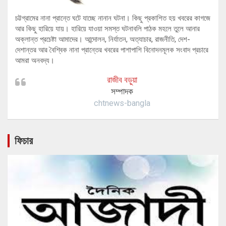
চট্টগ্রামের নানা প্রান্তে ঘটে যাচ্ছে নানান ঘটনা। কিছু প্রকাশিত হয় খবরের কাগজে
আর কিছু হারিয়ে যায়। হারিয়ে যাওয়া সমস্ত ঘটনাবলি পাঠক মহলে তুলে আনার
অক্লান্ত প্রচেষ্টা আমাদের। আন্দোলন, নির্যাতন, অত্যাচার, রাজনীতি, দেশ-
দেশান্তর আর বৈশ্বিক নানা প্রান্তের খবরের পাশাপাশি বিনোদনমূলক সংবাদ প্রচারে
আমরা অনবদ্য।
রাজীব বড়ুয়া
সম্পাদক
chtnews-bangla
ফিচার