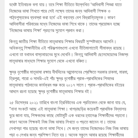
যথেষ্ট ইতিবাচক বলা যায়। তবে শিক্ষা নীতিতে উল্লেখিত ‘আদিবাসী শিশুরা যাতে
নিজেদের ভাষা শিখতে পারে সেই লক্ষ্যে তাদের জন্য আদিবাসী শিক্ষক ও
পাঠ্যপুস্তকের ব্যবস্থা করা হবে’ এই বক্তব্য বেশ বিভ্রান্তিমূলক। কারণ
আদিবাসীরা পরিবারের মধ্যে নিজেদের ভাষা শিখে থাকে। তাদের প্রয়োজন হচ্ছে
‘নিজেদের ভাষায় শিক্ষা’ গ্রহণের সুযোগ প্রদান করা।
কিন্তু জাতীয় শিক্ষা নীতিতে মাতৃভাষায় শিক্ষার বিষয়টি সুস্পষ্টভাবে আসেনি।
অধিকন্তু শিক্ষানীতির এই পরিকল্পনাগুলো এখনো নীতিমালাতেই সীমাবদ্ধ রয়েছে।
এখনো তা যথাযথ বাস্তবায়নের মুখে দেখেনি। কিন্তু আদিবাসী ছেলেমেয়েদের নিজস্ব
মাতৃভাষার মাধ্যমে শিক্ষার সুযোগ থেকে এখনো বঞ্চিত।
ক্ষুদ্র নৃগোষ্ঠীর মাতৃভাষা রক্ষায় দীর্ঘদিনের আন্দোলনের প্রেক্ষিতে সরকার চাকমা, মারমা,
ত্রিপুরা, গারো ও সাদরি-এই পাঁচ ক্ষুদ্র নৃগোষ্ঠীর প্রাক-প্রাথমিকের শিশুদের
মাতৃভাষায় পাঠদানের কার্যক্রম শুরু করে ২০১৭ সালে। প্রাক-প্রাথমিকের বইয়ের
আদলে রচনা হয়েছে ক্ষুদ্র নৃগোষ্ঠীর মাতৃভাষায় শিক্ষার বই।
২৫ ডিসেম্বর ২০২১ তারিখে বাংলা ত্রিবিউনের এক প্রতিবেদন থেকে জানা যায় যে,
“নানা সংকটে আছে এই মাতৃভাষা শিক্ষা। খাগড়াছড়ির কয়েকটি প্রাথমিক বিদ্যালয়
ঘুরে জানা যায়, শিক্ষকদের কাছে মোটামুটি এক ধরনের চ্যালেঞ্জ শিক্ষার্থীদের পড়ানো।
কারণ অনেক শিক্ষকই নিজ নিজ ভাষায় লিখতে ও পড়তে জানেন না। তাদের
লেখাপড়া পার হয়েছে বাংলা ভাষা শিখে। সে জন্য তাদের নিজেদেরও নিজ নিজ ভাষায়
পড়া ও লেখার জন্য প্রশিক্ষণ নিতে হয়। অনেক স্কুলে আবার রয়েছে শিক্ষার্থীদের