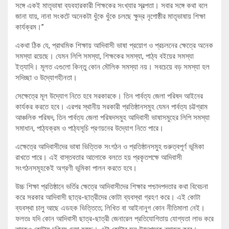
সঙ্গে একই মাতৃভাষা ব্যবহারকারী শিক্ষকের সংখ্যার স্বল্পতা। সবার সঙ্গে কথা বলে
জানা যায়, নানা সংকটে অনেকটা ধুঁকে ধুঁকে চলছে ক্ষুদ্র নৃগোষ্ঠীর মাতৃভাষায় শিক্ষা
কার্যক্রম।”
একথা ঠিক যে, প্রাথমিক শিক্ষায় আদিবাসী ভাষা প্রয়োগ ও প্রচলনের ক্ষেত্রে অনেক
সমস্যা রয়েছে। যেমন লিপি সমস্যা, শিক্ষকের সমস্যা, পাঠ্য বইয়ের সমস্যা
ইত্যাদি। মূলত এগুলো কিন্তু কোন মৌলিক সমস্যা নয়। সবচেয়ে বড় সমস্যা হল
সদিচ্ছা ও উদ্যোগহীনতা।
সেক্ষেত্রে মূল উদ্যোগ নিতে হবে সরকারকে। তিন পার্বত্য জেলা পরিষদ আইনের
কার্যকর করতে হবে। এরপর স্থানীয় সরকারী প্রতিষ্ঠানসমুহ যেমন পার্বত্য চট্টগ্রাম
আঞ্চলিক পরিষদ, তিন পার্বত্য জেলা পরিষদসমুহ আদিবাসী ভাষাসমুহের লিপি সমস্যা
সমাধান, পাঠ্যক্রম ও পাঠ্যসূচি প্রণয়নের উদ্যোগ নিতে পারে।
এক্ষেত্রে আদিবাসীদের ভাষা ভিত্তিক সংগঠন ও প্রতিষ্ঠানসমুহ গুরুত্বপূর্ণ ভূমিকা
রাখতে পারে। এই বাস্তবতার আলোকে বলতে হয় প্রকৃতপক্ষে আদিবাসী
সংগঠনসমূহকেই অগ্রণী ভূমিকা পালন করতে হবে।
উচ্চ শিক্ষা প্রতিষ্ঠানে ভর্তির ক্ষেত্রে আদিবাসীদের শিক্ষার পশ্চাদপদতার কথা বিবেচনা
করে সরকার আদিবাসী ছাত্র-ছাত্রীদের কোটা ব্যবস্থা গ্রহণ করে। এই কোটা
ব্যবস্থা চালু আছে এডহক ভিত্তিতে; লিখিত বা আইনানুগ কোন নীতিমালা নেই।
ফলতঃ যদি কোন আদিবাসী ছাত্র-ছাত্রী জেনারেল প্রতিযোগিতায় যোগ্যতা লাভ করে