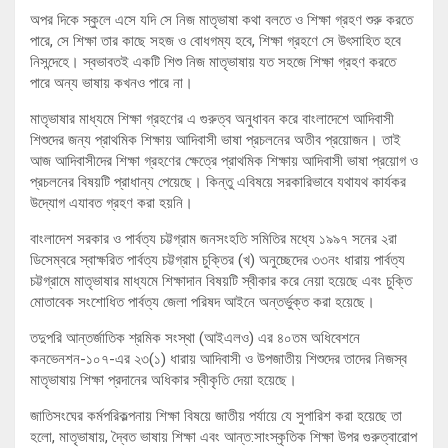
অপর দিকে স্কুলে এসে যদি সে নিজ মাতৃভাষা কথা বলতে ও শিক্ষা গ্রহণ শুরু করতে
পারে, সে শিক্ষা তার কাছে সহজ ও বোধগম্য হবে, শিক্ষা গ্রহণে সে উৎসাহিত হবে
নিসন্দেহে। স্বভাবতই একটি শিশু নিজ মাতৃভাষায় যত সহজে শিক্ষা গ্রহণ করতে
পারে অন্য ভাষায় কখনও পারে না।
মাতৃভাষার মাধ্যমে শিক্ষা গ্রহণের এ গুরুত্ব অনুধাবন করে বাংলাদেশে আদিবাসী
শিশুদের জন্য প্রাথমিক শিক্ষায় আদিবাসী ভাষা প্রচলনের অতীব প্রয়োজন। তাই
আজ আদিবাসীদের শিক্ষা গ্রহণের ক্ষেত্রে প্রাথমিক শিক্ষায় আদিবাসী ভাষা প্রয়োগ ও
প্রচলনের বিষয়টি প্রাধান্য পেয়েছে। কিন্তু এবিষয়ে সরকারিভাবে যথাযথ কার্যকর
উদ্যোগ এযাবত গ্রহণ করা হয়নি।
বাংলাদেশ সরকার ও পার্বত্য চট্টগ্রাম জনসংহতি সমিতির মধ্যে ১৯৯৭ সনের ২রা
ডিসেম্বরে স্বাক্ষরিত পার্বত্য চট্টগ্রাম চুক্তির (খ) অনুচ্ছেদের ৩৩নং ধারায় পার্বত্য
চট্টগ্রামে মাতৃভাষার মাধ্যমে শিক্ষাদান বিষয়টি স্বীকার করে নেয়া হয়েছে এবং চুক্তি
মোতাবেক সংশোধিত পার্বত্য জেলা পরিষদ আইনে অন্তর্ভুক্ত করা হয়েছে।
তদুপরি আন্তর্জাতিক শ্রমিক সংস্থা (আইএলও) এর ৪০তম অধিবেশনে
কনভেনশন-১০৭-এর ২৩(১) ধারায় আদিবাসী ও উপজাতীয় শিশুদের তাদের নিজস্ব
মাতৃভাষায় শিক্ষা প্রদানের অধিকার স্বীকৃতি দেয়া হয়েছে।
জাতিসংঘের কর্মপরিকল্পনায় শিক্ষা বিষয়ে জাতীয় পর্যায়ে যে সুপারিশ করা হয়েছে তা
হলো, মাতৃভাষায়, দ্বৈত ভাষায় শিক্ষা এবং আন্ত:সাংস্কৃতিক শিক্ষা উপর গুরুত্বারোপ