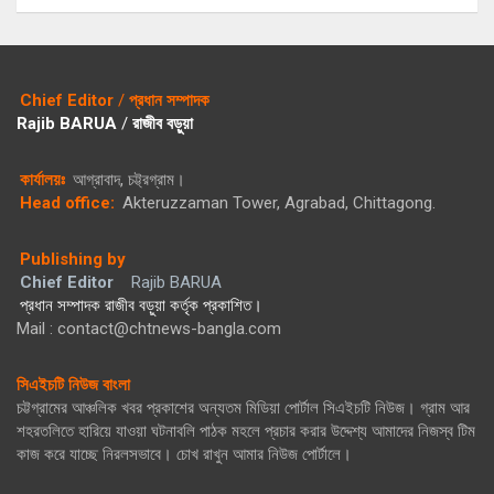
Chief Editor
/
প্রধান সম্পাদক
Rajib BARUA
/
রাজীব বড়ুয়া
কার্যালয়ঃ
আগ্রাবাদ, চট্ট্রগ্রাম।
Head office:
Akteruzzaman Tower, Agrabad, Chittagong.
Publishing by
Chief Editor
Rajib BARUA
প্রধান সম্পাদক রাজীব বড়ুয়া কর্তৃক প্রকাশিত।
Mail : contact@chtnews-bangla.com
সিএইচটি নিউজ বাংলা
চট্টগ্রামের আঞ্চলিক খবর প্রকাশের অন্যতম মিডিয়া পোর্টাল সিএইচটি নিউজ। গ্রাম আর
শহরতলিতে হারিয়ে যাওয়া ঘটনাবলি পাঠক মহলে প্রচার করার উদ্দেশ্য আমাদের নিজস্ব টিম
কাজ করে যাচ্ছে নিরলসভাবে। চোখ রাখুন আমার নিউজ পোর্টালে।