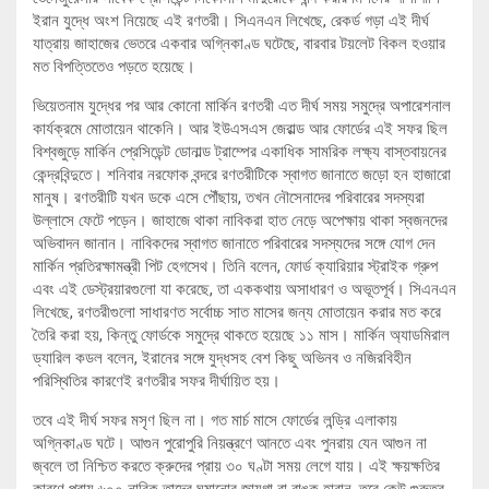
ইরান যুদ্ধে অংশ নিয়েছে এই রণতরী। সিএনএন লিখেছে, রেকর্ড গড়া এই দীর্ঘ
যাত্রায় জাহাজের ভেতরে একবার অগ্নিকাণ্ড ঘটেছে, বারবার টয়লেট বিকল হওয়ার
মত বিপত্তিতেও পড়তে হয়েছে।
ভিয়েতনাম যুদ্ধের পর আর কোনো মার্কিন রণতরী এত দীর্ঘ সময় সমুদ্রে অপারেশনাল
কার্যক্রমে মোতায়েন থাকেনি। আর ইউএসএস জেরাল্ড আর ফোর্ডের এই সফর ছিল
বিশ্বজুড়ে মার্কিন প্রেসিডেন্ট ডোনাল্ড ট্রাম্পের একাধিক সামরিক লক্ষ্য বাস্তবায়নের
কেন্দ্রবিন্দুতে। শনিবার নরফোক বন্দরে রণতরীটিকে স্বাগত জানাতে জড়ো হন হাজারো
মানুষ। রণতরীটি যখন ডকে এসে পৌঁছায়, তখন নৌসেনাদের পরিবারের সদস্যরা
উল্লাসে ফেটে পড়েন। জাহাজে থাকা নাবিকরা হাত নেড়ে অপেক্ষায় থাকা স্বজনদের
অভিবাদন জানান। নাবিকদের স্বাগত জানাতে পরিবারের সদস্যদের সঙ্গে যোগ দেন
মার্কিন প্রতিরক্ষামন্ত্রী পিট হেগসেথ। তিনি বলেন, ফোর্ড ক্যারিয়ার স্ট্রাইক গ্রুপ
এবং এই ডেস্ট্রয়ারগুলো যা করেছে, তা এককথায় অসাধারণ ও অভূতপূর্ব। সিএনএন
লিখেছে, রণতরীগুলো সাধারণত সর্বোচ্চ সাত মাসের জন্য মোতায়েন করার মত করে
তৈরি করা হয়, কিন্তু ফোর্ডকে সমুদ্রে থাকতে হয়েছে ১১ মাস। মার্কিন অ্যাডমিরাল
ড্যারিল কডল বলেন, ইরানের সঙ্গে যুদ্ধসহ বেশ কিছু অভিনব ও নজিরবিহীন
পরিস্থিতির কারণেই রণতরীর সফর দীর্ঘায়িত হয়।
তবে এই দীর্ঘ সফর মসৃণ ছিল না। গত মার্চ মাসে ফোর্ডের লন্ড্রি এলাকায়
অগ্নিকাণ্ড ঘটে। আগুন পুরোপুরি নিয়ন্ত্রণে আনতে এবং পুনরায় যেন আগুন না
জ্বলে তা নিশ্চিত করতে ক্রুদের প্রায় ৩০ ঘণ্টা সময় লেগে যায়। এই ক্ষয়ক্ষতির