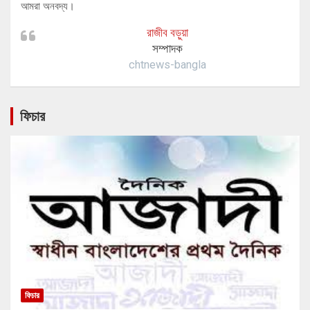
আমরা অনবদ্য।
রাজীব বড়ুয়া
সম্পাদক
chtnews-bangla
ফিচার
ফিচার