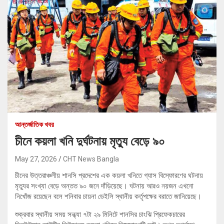
আন্তর্জাতিক খবর
চীনে কয়লা খনি দুর্ঘটনায় মৃত্যু বেড়ে ৯০
May 27, 2026
CHT News Bangla
চীনের উত্তরাঞ্চলীয় শানসি প্রদেশের এক কয়লা খনিতে গ্যাস বিস্ফোরণের ঘটনায়
মৃত্যুর সংখ্যা বেড়ে অন্তত ৯০ জনে দাঁড়িয়েছে। ঘটনায় আরও নয়জন এখনো
নিখোঁজ রয়েছেন বলে শনিবার চায়না ডেইলি স্থানীয় কর্তৃপক্ষের বরাতে জানিয়েছে।
শুক্রবার স্থানীয় সময় সন্ধ্যা ৭টা ২৯ মিনিটে শানসির চাংঝি প্রিফেকচারের