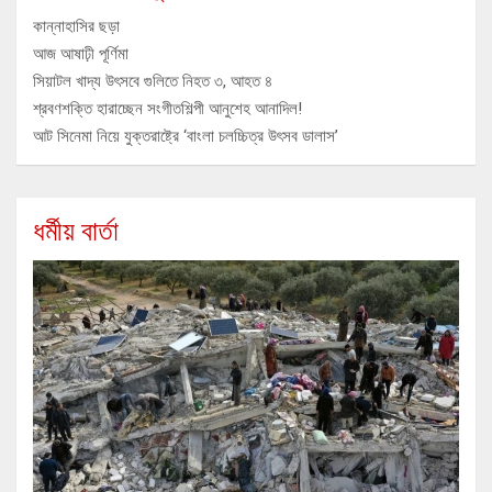
কান্নাহাসির ছড়া
আজ আষাঢ়ী পূর্ণিমা
সিয়াটল খাদ্য উৎসবে গুলিতে নিহত ৩, আহত ৪
শ্রবণশক্তি হারাচ্ছেন সংগীতশিল্পী আনুশেহ আনাদিল!
আট সিনেমা নিয়ে যুক্তরাষ্ট্রে ‘বাংলা চলচ্চিত্র উৎসব ডালাস’
ধর্মীয় বার্তা