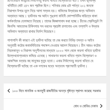
ছিনইউয়ান কাউন্টির লিউশেনয়ু কয়লা খনিতে বিস্ফোরণটি ঘটে। তখন ভূগর্ভস্থ
খনিটিতে মোট ২৪৭ জন শ্রমিক ছিল। শনিবার ভোর ৬টা পর্যন্ত ২০১ জনকে
নিরাপদে উপরে তুলে নিয়ে আসা সম্ভব হয়। বাকিদের উদ্ধারের জন্য অভিযান
অব্যাহত আছে। দুর্ঘটনার পর আইন শৃঙ্খলা বাহিনী কোম্পানিটির দায়িত্বে থাকা
কর্মকর্তাদের হেফাজতে নিয়েছে। তাদের জিজ্ঞাসাবাদ করা হচ্ছে। চীনের প্রেসিডেন্ট শি
জিনপিং আহতদের চিকিৎসায় সব ধরনের প্রচেষ্টা চালানোর এবং তল্লাশি ও উদ্ধার
অভিযান অব্যাহত রাখার নির্দেশ দিয়েছেন।
পাশাপাশি কী কারণে এই দুর্ঘটনা ঘটেছে তা বের করতে নিবিড় তদন্ত ও আইন
অনুযায়ী কঠোর জবাবদিহিতার পদক্ষেপ নেওয়ার আদেশ দিয়েছেন। চীন আরও কঠোর
নিয়মকানুন ও নিরাপদ অনুশীলনের মাধ্যমে ২০০০ সাল থেকে কয়লা খনিতে দুর্ঘটনা
উল্লেখযোগ্যভাবে কমিয়ে এনেছে। সাধারণত কয়লা খনিতে গ্যাস বিস্ফোরণ ও
আকস্মিক বন্যায় বহু মানুষের মৃত্যু হতো। এবার লিউশেনয়ু কয়লা খনিতে যে
বিস্ফোরণটি ঘটেছে তা এক দশকের মধ্যে অন্যতম প্রাণঘাতী দুর্ঘটনা।
Post
১০০ দিনে মানবিক ও জনমুখী রাজনীতির অনন্য দৃষ্টান্ত স্থাপন করেছে সরকার
navigation
বোধ ও বোধির নেকাব